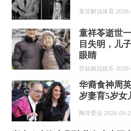
章荳解说体育 2026-0
童祥苓逝世一
目失明，儿
眼睛
菲姑娘说娱乐 2026-0
华裔食神周英
岁妻育5岁女
陶寻爱说 2026-05-2