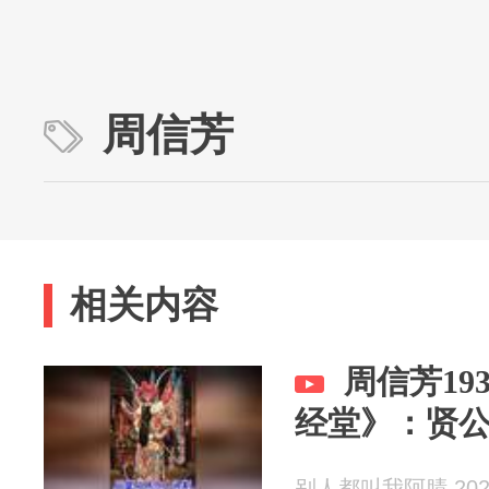
周信芳
相关内容
周信芳19
经堂》：贤
别人都叫我阿腈 2026