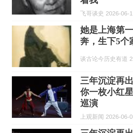
飞哥谈史 2026-06-1
她是上海第
奔，生下5个
谈古论今历史有道 202
三年沉淀再
你一枚小红
巡演
上观新闻 2026-06-0