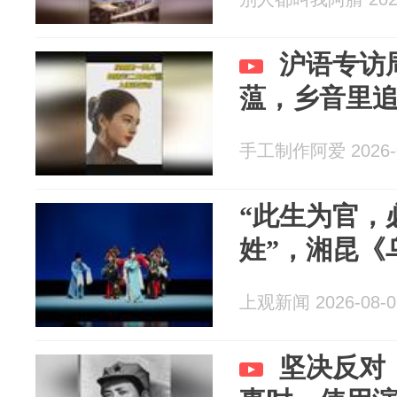
沪语专访
蕰，乡音里
手工制作阿爱 2026-0
“此生为官，
姓”，湘昆《
上观新闻 2026-08-0
坚决反对