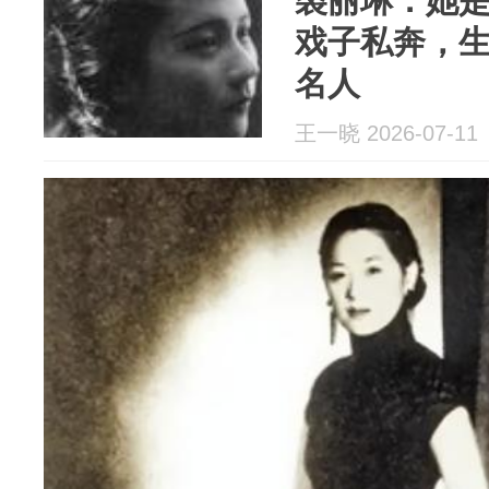
裘丽琳：她
戏子私奔，生
名人
王一晓 2026-07-11