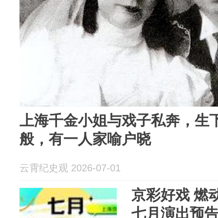
上海千金小姐与戏子私奔，生
般，有一人家喻户晓
云霄纪史观 2026-07-01
京彩好戏 燃动
七月演出预