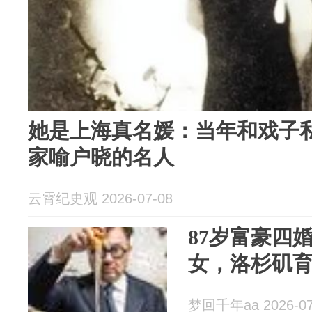
她是上海真名媛：当年和戏子
家喻户晓的名人
云霄纪史观 2026-07-08
87岁富豪四
女，洛杉矶育
梦回千年aa 2026-07