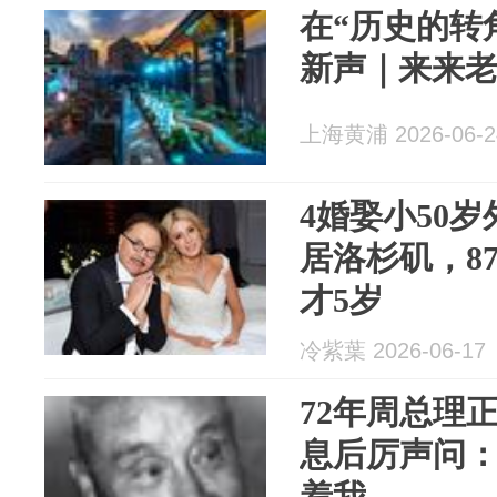
在“历史的转
新声｜来来
上海黄浦 2026-06-2
4婚娶小50
居洛杉矶，8
才5岁
冷紫葉 2026-06-17
72年周总理
息后厉声问
着我