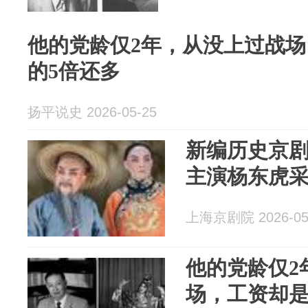
他的党龄仅2年，从没上过战
的5倍还多
扬平说史 2026-05-25
新编历史京
主演杨东虎
上海京剧院 2026-05
他的党龄仅2
场，工资却是