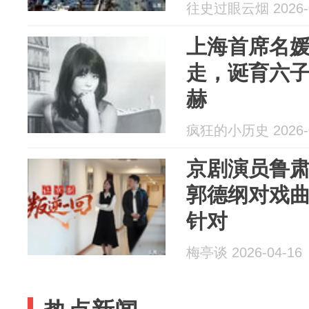
往史过眼云烟 2026-0
上海首席名
走，诞育六
赫
疯狂的小历史 2026-0
京剧演员鲁
郭德纲对戏
针对
梅亭谈 2026-04-16