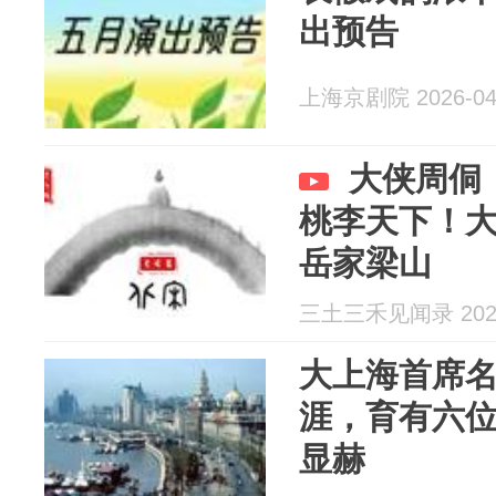
出预告
上海京剧院 2026-04
大侠周侗
桃李天下！
岳家梁山
三土三禾见闻录 2026
大上海首席
涯，育有六
显赫