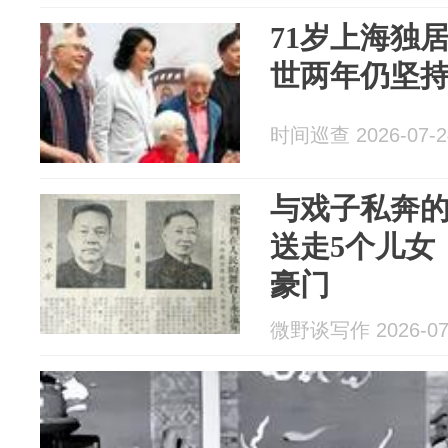
71岁上海独
世两年仍坚
时间巡查 2026-07-2
与戏子私奔
送走5个儿女
豪门
微野谈写作 2026-07