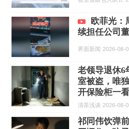
欧菲光：
续担任公司
界面新闻 2026-08-0
老领导退休6
室被盗，唯
开保险柜一
条，揭开了
清茶浅谈 2026-08-0
祁同伟饮弹