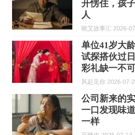
开愣住，孩
人
晓艾故事汇 2026-07
单位41岁大
试探搭伙过
彩礼缺一不
风起见你 2026-07-2
公司新来的
一口发现味道
一样