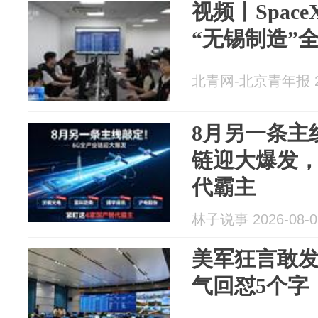
视频丨Spac
“无锡制造”
北青网-北京青年报 20
8月另一条主
链迎大爆发，
代霸主
林子说事 2026-08-0
美军狂言敢
气回怼5个字