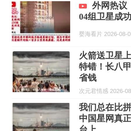
外网热议
04组卫星成
婴海看片 2026-08-0
火箭送卫星
特错！长八
省钱
次元君情感 2026-08
我们总在比
中国星网真
台上