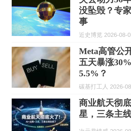
没坠毁？专家
事
近史博览 2026-08-0
Meta高管公
五天暴涨30
5.5%？
碳基打工人 2026-08
商业航天彻底
星，三条主