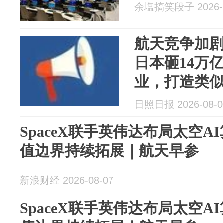
余塩搞笑段子 2026-0
航天竞争加
日本砸14万
业，打造类似美
生态，目标是
日照日报 2026-08-0
每年30次火
SpaceX联手英伟达布局太空
值边界持续拓展｜航天早参
新浪财经 2026-08-07
SpaceX联手英伟达布局太空