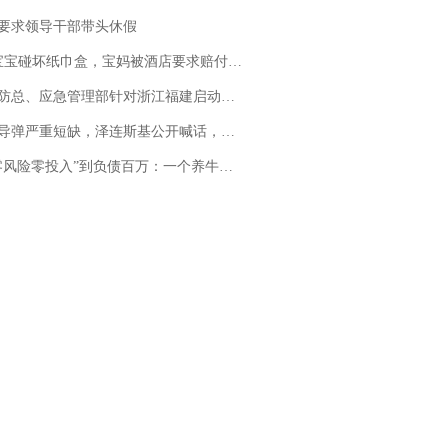
要求领导干部带头休假
坏纸巾盒，宝妈被酒店要求赔付924元！三亚一酒店回复：骨瓷定制！网友一查价格，吵翻了
总、应急管理部针对浙江福建启动防汛防台风四级应急响应
弹严重短缺，泽连斯基公开喊话，乌克兰失去导弹拦截能力？
险零投入”到负债百万：一个养牛项目崩盘后，谁该为农户的贷款买单丨红星调查