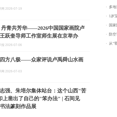
多地
 2026-07-19
1岁宝宝碰
国家防
 丹青共芳华——2026中国国家画院卢
防空导
王跃奎导师工作室师生展在京举办
从“零风
 2026-07-06
四方八极——众家评说卢禹舜山水画
 2026-07-03
志强、朱培尔集体站台：这个山西"苦
印上凿出了自己的"笨办法" | 石间见
书法篆刻作品展