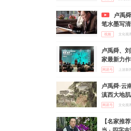
卢禹舜
笔水墨写清
视频
文化视界网
卢禹舜、刘
家最新力作
网易号
上游新闻 
卢禹舜·云
滇西大地肌
网易号
文化视界网
【名家推荐
当 · 四字