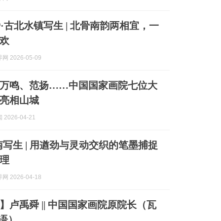
·古北水镇写生 | 北骨南韵两相宜，一
欢
 2026-05-09
万鸣、范扬……中国国家画院七位大
亮相山城
2026-04-21
南写生 | 用遒劲与灵动交织的笔墨捕捉
理
 2026-04-18
】卢禹舜 || 中国国家画院原院长（瓦
吉语）