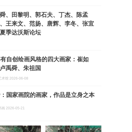
舜、田黎明、郭石夫、丁杰、陈孟
、王来文、范扬、唐辉、李冬、张宜
夏季达沃斯论坛
具有自创绘画风格的四大画家：崔如
卢禹舜、朱祖国
馆 2026-06-08
舜：国家画院的画家，作品是立身之本
 2026-05-21