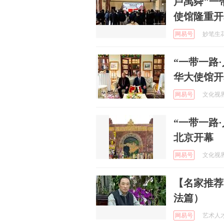
卢禹舜"一
使馆隆重开
网易号
妙笔生花写
“一带一路
华大使馆开
网易号
文化视界网
“一带一路
北京开幕
网易号
文化视界网
【名家推荐
法篇）
网易号
艺术人才库