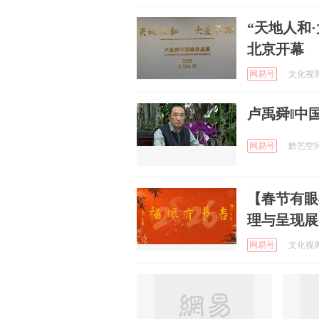
“天地人和
北京开幕
网易号
文化视界网
卢禹舜‖中
网易号
黔艺空间 
【春节有眼
理与呈现展
网易号
文化视界网