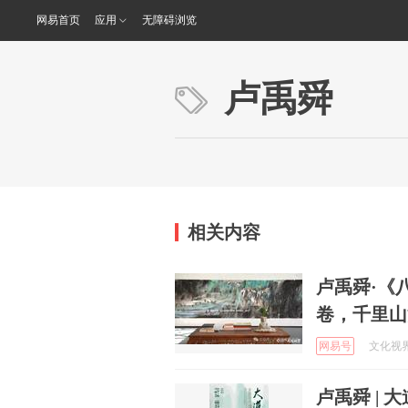
网易首页
应用
无障碍浏览
卢禹舜
相关内容
卢禹舜·《
卷，千里山
网易号
文化视界网
卢禹舜 |