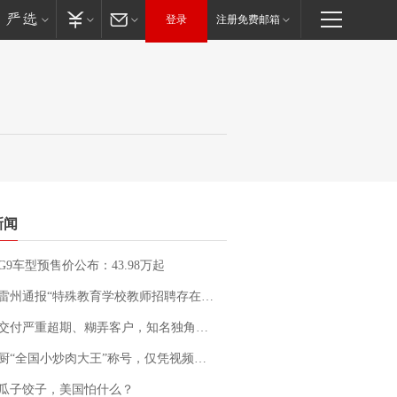
登录
注册免费邮箱
新闻
G9车型预售价公布：43.98万起
通报“特殊教育学校教师招聘存在违规行为”：已启动问责程序 副校长被停职
期、糊弄客户，知名独角兽车企创始人回应：都没证据，将依法采取措施，“本人长期与美国交管局保持沟通，对方表示肯定”
“全国小炒肉大王”称号，仅凭视频评出？中国烹饪协会回应
瓜子饺子，美国怕什么？