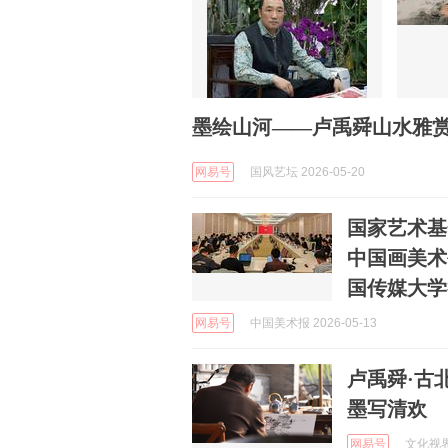
墨绘山河——卢禹舜山水雅
网易号
国风艺坛 2026-05-20
国家艺术基金
中国画美术
国传媒大学
网易号
中国美术报 2026-05-13
卢禹舜·古
墨写清欢
网易号
文化视界网