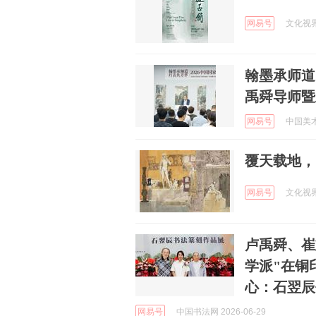
网易号
文化视界网
翰墨承师道
禹舜导师暨
网易号
中国美术报
覆天载地，
网易号
文化视界网
卢禹舜、崔
学派"在铜
心：石翌辰
网易号
中国书法网 2026-06-29