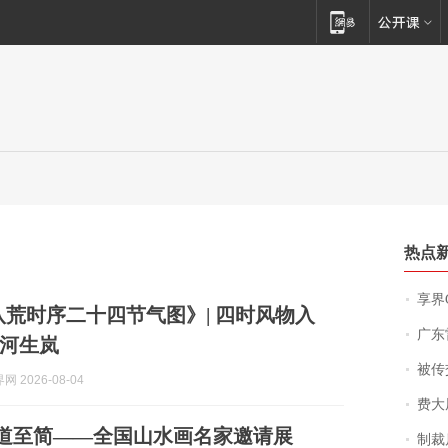
热点
享界
八荒时序二十四节气图》| 四时风物入
广东雷州
河生岚
被传交付严重超
 2026-08-04
费大厨
 大道至简——全国山水画名家邀请展
制裁