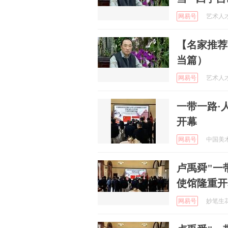
网易号
艺术人才库
【名家推荐
当篇）
网易号
艺术人才库
一带一路·
开幕
网易号
中国美术报
卢禹舜"一
使馆隆重开
网易号
妙笔生花写