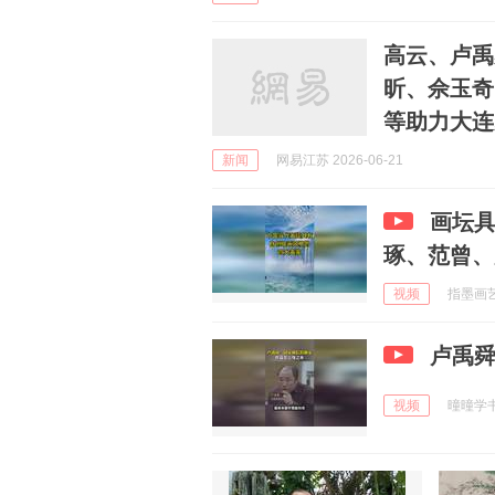
高云、卢禹
昕、佘玉奇
等助力大连
新闻
网易江苏 2026-06-21
画坛
琢、范曾、
视频
指墨画艺术
卢禹
视频
曈曈学书画