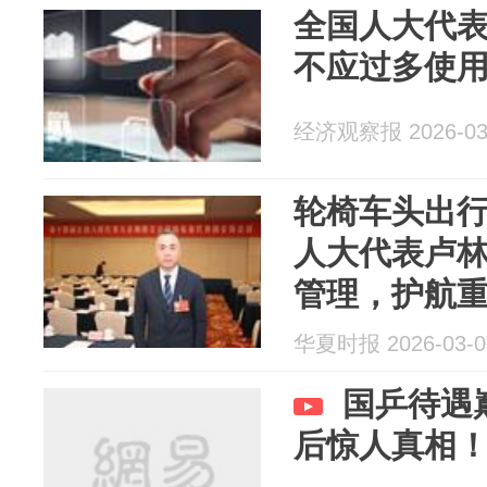
全国人大代
不应过多使
经济观察报 2026-03
轮椅车头出行
人大代表卢
管理，护航
｜两会声音
华夏时报 2026-03-0
国乒待遇
后惊人真相