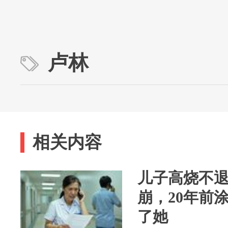
卢林
相关内容
儿子高烧不
崩，20年前
了她