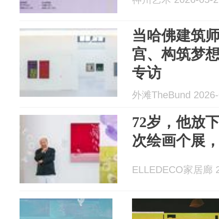
当哈佛建筑
宫、构筑梦
专访
外滩TheBund 2026-
72岁，他放
次绘画个展
ELLEDECO家居廊 20