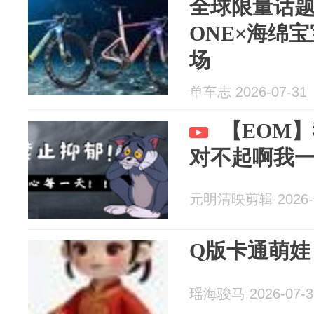
全球限量话题车
ONE×海绵
场
单车志 2026-07-31
【EOM
对不起啊我
元明清映剪辑 2026-0
Q版卡通萌娃
瑶海骏马 2026-07-3