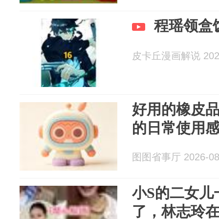
程瑶领盒
皮卡丘漫画解说 2026
好用的橡皮品
的日常使用
图图省事厅 2026-08
小S的二女儿
了，林志玲