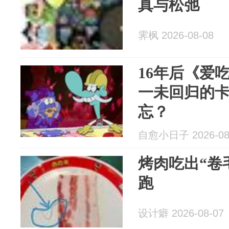
真与松弛
霁枫 2026-08-08
16年后《爱
一未回归的
忘？
自愈小日子 2026-08
烤肉吃出“卷
跑
设计癖 2026-08-07