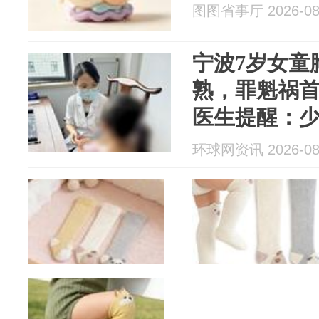
图图省事厅 2026-08
宁波7岁女童
熟，罪魁祸
医生提醒：
具，指甲贴
环球网资讯 2026-08
子用