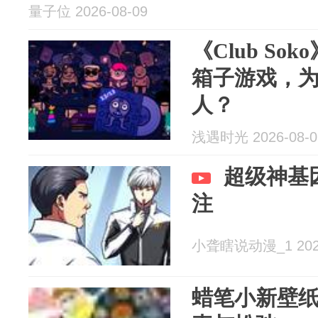
量子位 2026-08-09
《Club So
箱子游戏，
人？
浅遇时光 2026-08-0
超级神基
注
小聋瞎说动漫_1 2026
蜡笔小新壁