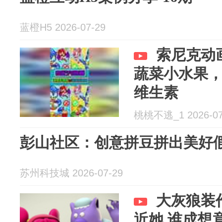
蓝橙H5 2026-07-29
索尼克动
蔬菜小水果
维生素
桃桃不逃_1 2026-07
彭山社区：创意拼豆拼出美好
苏州科技城 2026-07-29
大灰狼装
近她 谁成想