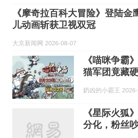
《摩奇拉百科大冒险》登陆金鹰
儿动画斩获卫视双冠
大京新闻网 2026-08-07
《喵咪争霸》
猫军团竟藏
奶凶的小霸王 2026-0
《星际火狐
分化，粉丝