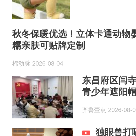
秋冬保暖优选！立体卡通动物
糯亲肤可贴牌定制
棉动脉 2026-08-04
东昌府区闫
青少年遮阳帽
齐鲁壹点 2026-08-0
独眼兽打