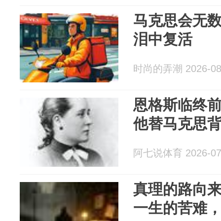
马克思会无
泪中复活
时尚的弄潮 2026-08
恩格斯临终
他替马克思背
阿七说体育 2026-07
真理的路向
一生的苦难