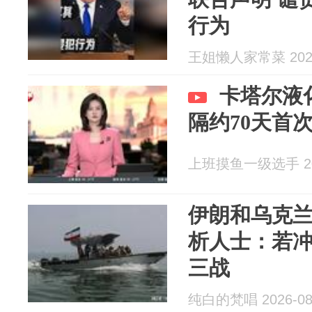
行为
王姐懒人家常菜 2026
卡塔尔液
隔约70天首
上班摸鱼一级选手 202
伊朗和乌克
析人士：若
三战
纯白的梵唱 2026-08