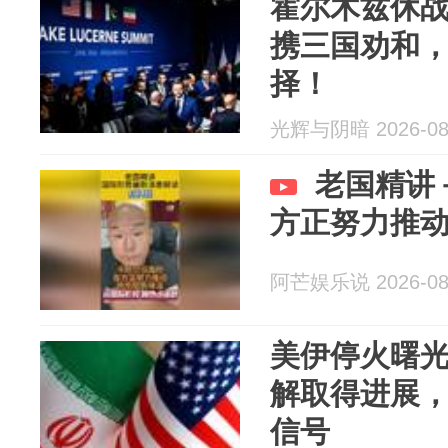
霍尔木兹休
携三国劝和
择！
光辉与阴暗 2026-08
老国精讲
方正努力推
阿芒娱乐说 2026-08
美伊停火曙
解取得进展
信号