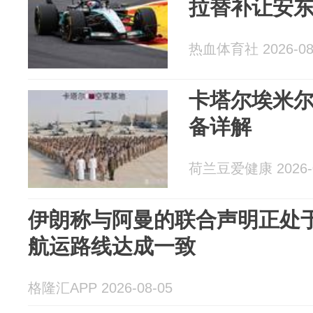
拉替补让安
热血体育社 2026-08
卡塔尔埃米尔
备详解
荷兰豆爱健康 2026-0
伊朗称与阿曼的联合声明正处于
航运路线达成一致
格隆汇APP 2026-08-05