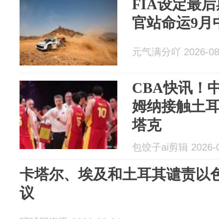
FIA设定最
官站命运9月
元气满分吖 2026-08
CBA快讯！
姆纳接触土
塔克
包饺子ai剪辑 2026-0
卡塔尔、埃及和土耳其谴责以
议