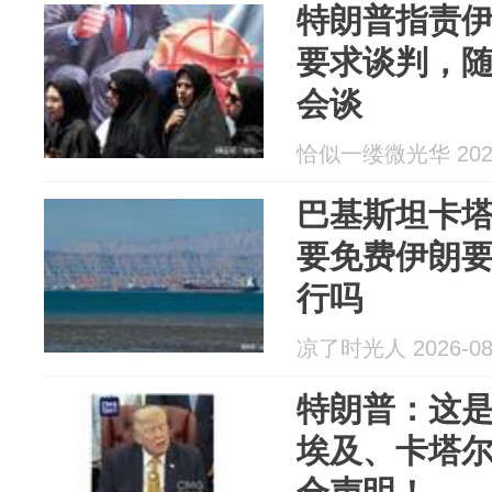
特朗普指责
要求谈判，
会谈
恰似一缕微光华 2026
巴基斯坦卡
要免费伊朗
行吗
凉了时光人 2026-08
特朗普：这
埃及、卡塔