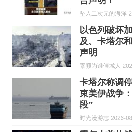
合声明！
坠入二次元的海洋 202
以色列破坏
及、卡塔尔
声明
素颜为谁倾城人 2026
卡塔尔称调
束美伊战争：
段”
时光漫游志 2026-08