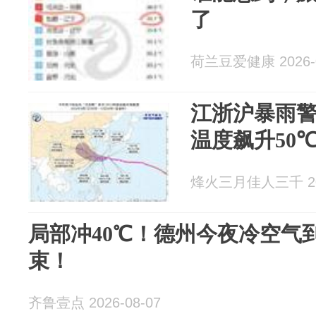
了
荷兰豆爱健康 2026-0
江浙沪暴雨
温度飙升50
烽火三月佳人三千 202
局部冲40℃！德州今夜冷空气
束！
齐鲁壹点 2026-08-07