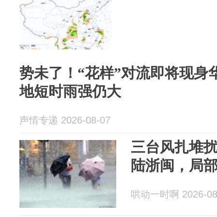
势未了！“花样”对流即将现身
地短时雨强仍大
声情专递 2026-08-07
三台风扎堆扰
陆浙闽，局
哄动一时啊 2026-08