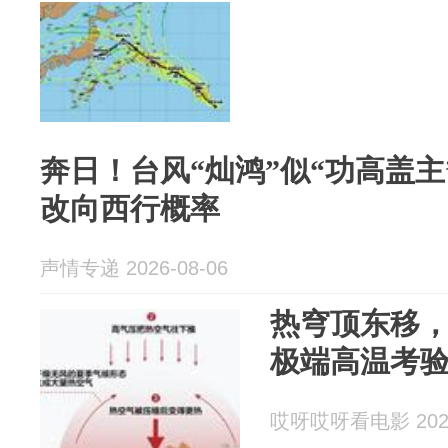
奔日！台风“灿鸿”似“功高盖主
改向西行概率
声情专递 2026-08-06
热穹顶东移，
极端高温考
哎呀哎呀看电影 2026