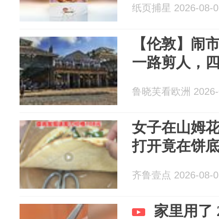
纸页捕星 2026-08-0
【伦敦】闹
一路剪人，
鲁晓芙看欧洲 2026-0
女子在山姆花
打开竟在饼底
齐鲁壹点 2026-08-0
家里用了 