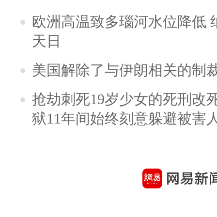
欧洲高温致多瑙河水位降低 
天日
美国解除了与伊朗相关的制
抢劫刺死19岁少女的死刑改
狱11年间始终刻意躲避被害