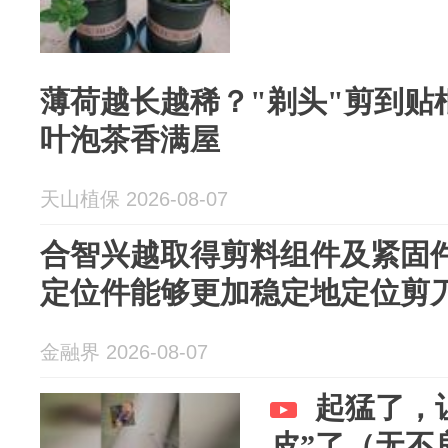
薄荷越长越稀？"剃头"剪到贴
叶泡茶香满屋
天山植保 2026-08-07
合智兴越取得剪料组件及紧固
定位件能够更加稳定地定位剪
金融界 2026-08-07
起猛了，
皮”了（无不