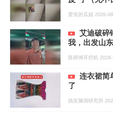
爱笑的瓜姐 2026-08
艾迪破碎
我，出发山
陈师傅开挖机 2026-0
连衣裙简
了
搞笑脑洞研究所 2026