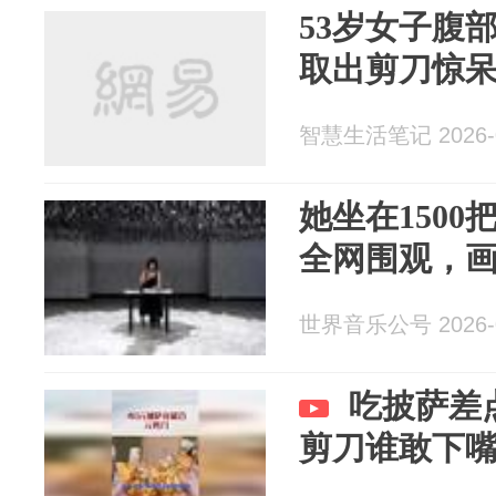
53岁女子腹
取出剪刀惊
智慧生活笔记 2026-0
她坐在150
全网围观，
世界音乐公号 2026-0
吃披萨差
剪刀谁敢下