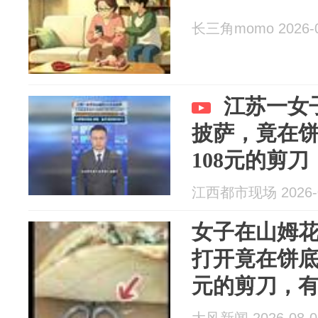
长三角momo 2026-0
江苏一女
披萨，竟在
108元的剪刀
江西都市现场 2026-0
女子在山姆花
打开竟在饼底
元的剪刀，
与山姆熟食