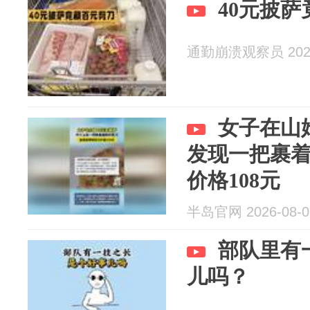
40元披
通勤崩溃观察员 2026
女子在山
发现一把裹着
价格108元
半岛官网 2026-08-0
部队里有
儿吗？