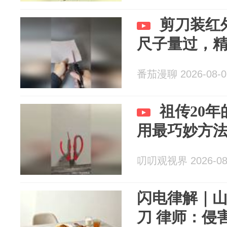
剪刀装红
尺子量过，
番茄漫聊 2026-08-0
祖传20
用最巧妙方
叨叨观视界 2026-08
闪电律解｜山
刀 律师：侵