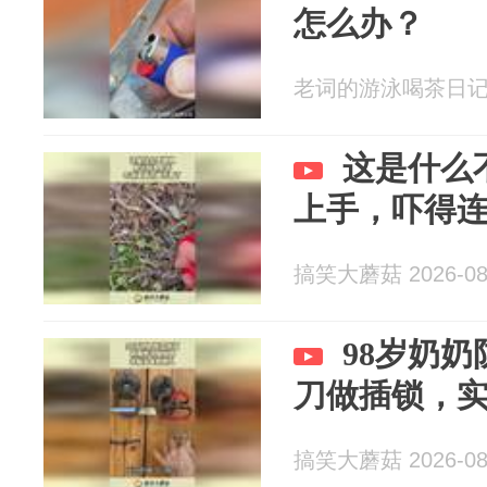
怎么办？
老词的游泳喝茶日记 20
这是什么
上手，吓得
搞笑大蘑菇 2026-08
98岁奶
刀做插锁，
搞笑大蘑菇 2026-08