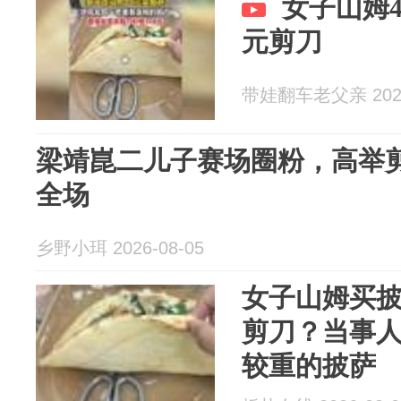
女子山姆4
元剪刀
带娃翻车老父亲 2026
梁靖崑二儿子赛场圈粉，高举
全场
乡野小珥 2026-08-05
女子山姆买
剪刀？当事
较重的披萨