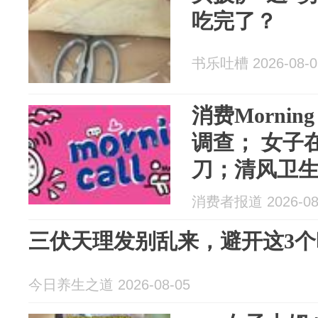
吃完了？
书乐吐槽 2026-08-0
消费Mornin
调查； 女子
刀；清风卫
已全渠道下
消费者报道 2026-08
三伏天理发别乱来，避开这3
今日养生之道 2026-08-05