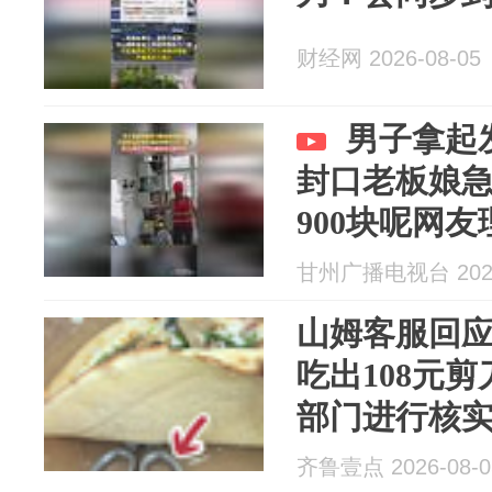
财经网 2026-08-05
男子拿起
封口老板娘急
900块呢网
不能乱用
甘州广播电视台 2026
山姆客服回应
吃出108元
部门进行核
齐鲁壹点 2026-08-0