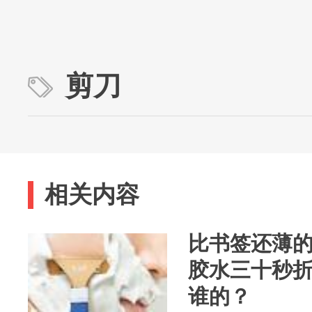
剪刀
相关内容
比书签还薄
胶水三十秒
谁的？