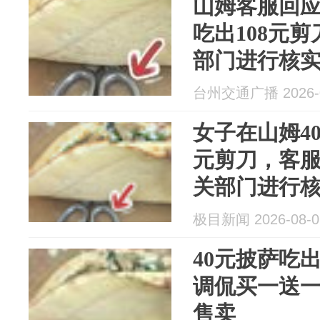
山姆客服回应
吃出108元
部门进行核
台州交通广播 2026-0
女子在山姆40
元剪刀，客
关部门进行
极目新闻 2026-08-0
40元披萨吃出
调侃买一送
售卖