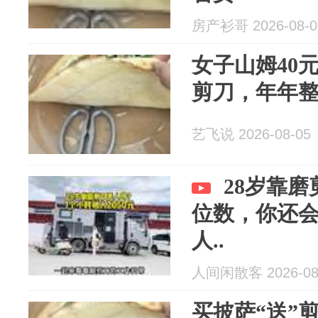
房产衫哥 2026-08-0
女子山姆40元
剪刀，年年
艺飞说 2026-08-05
28岁靠
位数，你还
人..
人间闲散客 2026-08
买披萨“送”