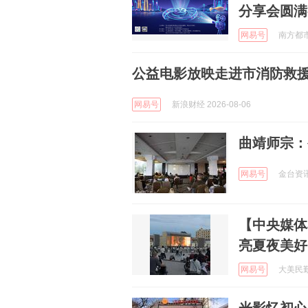
分享会圆满
网易号
南方都市报
公益电影放映走进市消防救
网易号
新浪财经 2026-08-06
曲靖师宗：
网易号
金台资讯 
【中央媒体
亮夏夜美好
网易号
大美民勤 