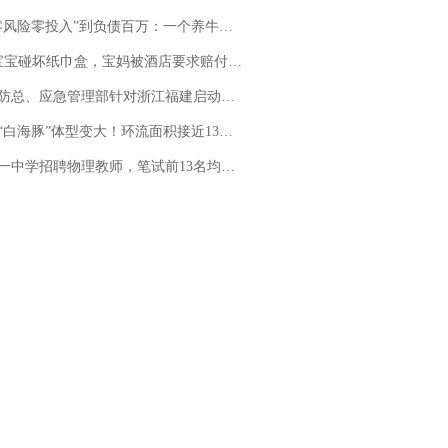
险零投入”到负债百万：一个养牛项目崩盘后，谁该为农户的贷款买单丨红星调查
坏纸巾盒，宝妈被酒店要求赔付924元！三亚一酒店回复：骨瓷定制！网友一查价格，吵翻了
总、应急管理部针对浙江福建启动防汛防台风四级应急响应
白海豚”体型变大！环流面积接近13个浙江那么大
招聘物理教师，笔试前13名均遭淘汰？教育局：已叫停招聘，成立调查组全面核查