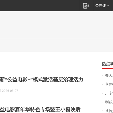
热点
费大厨
新“公益电影+”模式激活基层治理活力
享界
2026-08-07
广东雷州
制裁
益电影嘉年华特色专场暨王小窗映后
被传交付严重超