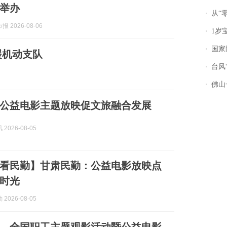
举办
从“零风
 2026-08-06
1岁宝宝碰
国家防
援机动支队
台风“
佛山一中学
公益电影主题放映促文旅融合发展
2026-08-05
看民勤】甘肃民勤：公益电影放映点
时光
2026-08-05