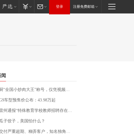
登录
注册免费邮箱
新闻
“全国小炒肉大王”称号，仅凭视频评出？中国烹饪协会回应
G9车型预售价公布：43.98万起
通报“特殊教育学校教师招聘存在违规行为”：已启动问责程序 副校长被停职
瓜子饺子，美国怕什么？
期、糊弄客户，知名独角兽车企创始人回应：都没证据，将依法采取措施，“本人长期与美国交管局保持沟通，对方表示肯定”