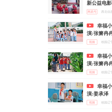
新公益电影
网易号
西北信息报
幸福小
演:张箫冉
视频
校园辽宁号
幸福小
演:张箫冉
视频
校园辽宁号
幸福小
演:姜承泽
视频
校园辽宁号