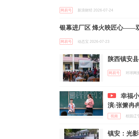
网易号
新浪财经 2026-07-24
银幕进厂区 烽火映匠心——
网易号
动态宝 2026-07-23
陕西镇安县
网易号
环球网资讯
幸福小
演:张箫冉
视频
校园辽宁号
镇安：光影