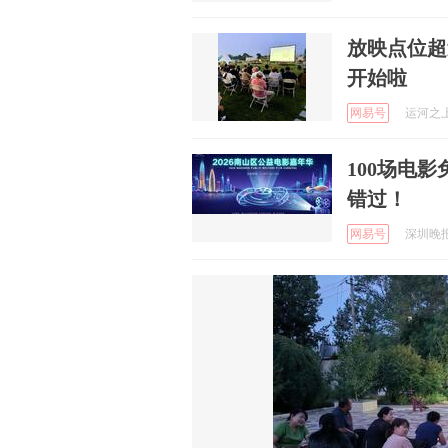
放映点位超
开始啦
网易号
运河之上 
100场电
错过！
网易号
深圳晚报 