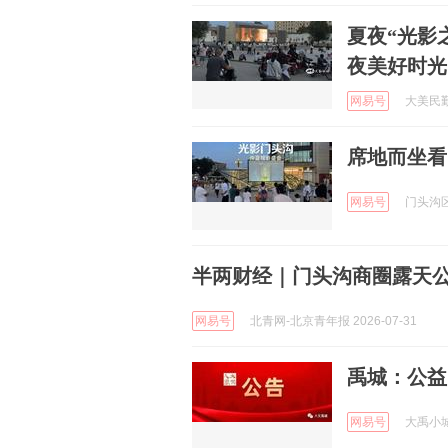
夏夜“光影
夜美好时光
网易号
大美民勤 
席地而坐看
网易号
门头沟区论
半两财经｜门头沟商圈露天公
网易号
北青网-北京青年报 2026-07-31
禹城：公益
网易号
大禹小城 