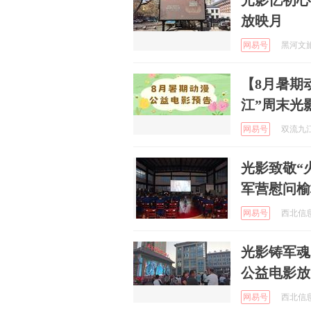
光影忆初心
放映月
网易号
黑河文旅 
【8月暑期
江”周末光
网易号
双流九江 
光影致敬“
军营慰问榆
网易号
西北信息报
光影铸军魂
公益电影放
网易号
西北信息报