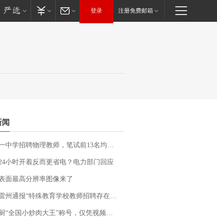
登录
注册免费邮箱
新闻
招聘物理教师，笔试前13名均遭淘汰？教育局：已叫停招聘，成立调查组全面核查
24小时开着反而更省电？电力部门回应
表面最高分辨率图像来了
通报“特殊教育学校教师招聘存在违规行为”：已启动问责程序 副校长被停职
“全国小炒肉大王”称号，仅凭视频评出？中国烹饪协会回应