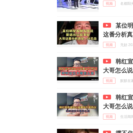
视频
名都阳光 
某位
这番分析真
视频
无妨 202
韩红
大哥怎么说
视频
默默在家 
韩红
大哥怎么说
视频
生活闻闻乐