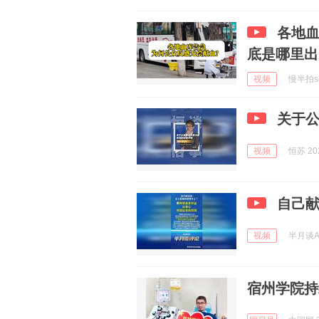
各地
底是哪里出
视频
慢半拍sir
关于
视频
恒苏 202
自己
视频
半月谈AP
宿州学院持