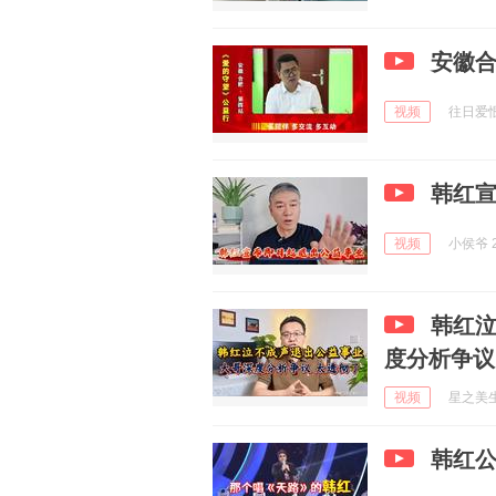
安徽
视频
往日爱恨d
韩红
视频
小侯爷 2
韩红
度分析争议
视频
星之美生活
韩红