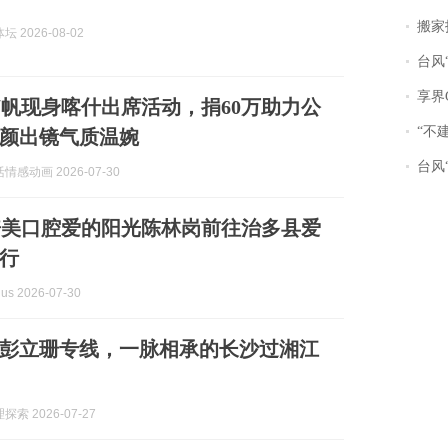
搬家报
 2026-08-02
台风“
享界
翁帆现身喀什出席活动，捐60万助力公
“不
颜出镜气质温婉
台风“
感动画 2026-07-30
倍美口腔爱的阳光陈林岗前往治多县爱
行
lus 2026-07-30
彭立珊专线，一脉相承的长沙过湘江
索 2026-07-27