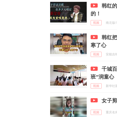
韩红
的！
视频
南北饭斗罗
韩红
寒了心
视频
安能吉8 
千城百
班”润童心
视频
新华社新闻
女子
视频
重庆名师在