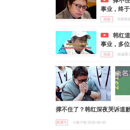
撑不
事业，终于
视频
经典歌曲重
韩红
事业，多位
视频
皓诚观 2
撑不住了？韩红深夜哭诉道
网易号
小疯子耶 2026-06-30