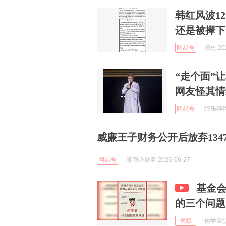
韩红风波1
还是被撵下
网易号
归史 202
“走个面”
网友怪其情
网易号
阿乐碎碎念
威廉王子财务公开后放弃13
网易号
暮雨咋歇着 2026-06-27
基金
的三个问题
视频
佑学课堂 