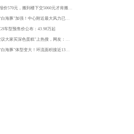
价570元，搬到楼下交5060元才肯搬上楼！女子傻眼了……
白海豚”加强！中心附近最大风力已达15级 最新研判
G9车型预售价公布：43.98万起
建议大家买深色蛋糕”上热搜，网友：天塌了！
白海豚”体型变大！环流面积接近13个浙江那么大