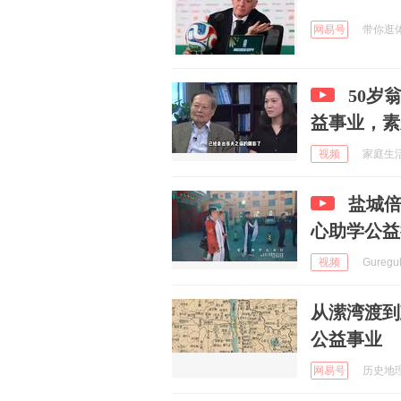
网易号
带你逛体坛
50岁
益事业，素
视频
家庭生活情
盐城
心助学公益
视频
Guregu
从潆湾渡到
公益事业
网易号
历史地理探