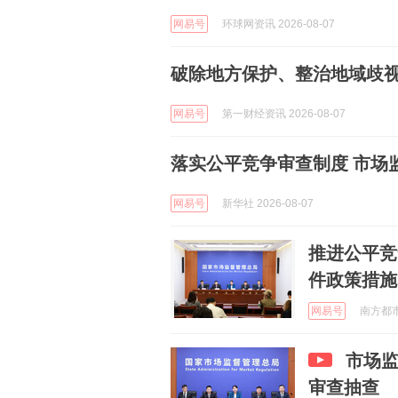
网易号
环球网资讯 2026-08-07
破除地方保护、整治地域歧
网易号
第一财经资讯 2026-08-07
落实公平竞争审查制度 市场
网易号
新华社 2026-08-07
推进公平竞
件政策措施
网易号
南方都市报
市场监
审查抽查