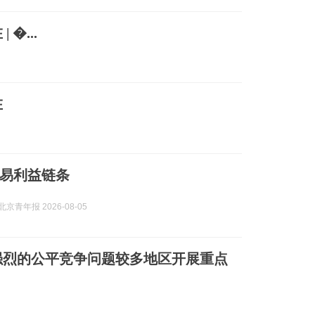
�...
在
易利益链条
京青年报 2026-08-05
强烈的公平竞争问题较多地区开展重点