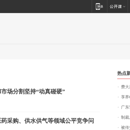
热点
费大厨
市场分割坚持“动真碰硬”
享界
广东雷州
制裁
医药采购、供水供气等领域公平竞争问
被传交付严重超