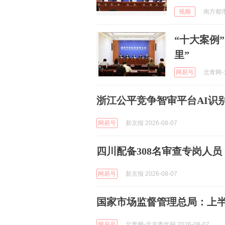
视频
南方都市报
“十大案例
里”
网易号
北青网-北
浙江公平竞争智审平台AI识
网易号
新京报 2026-08-07
四川配备308名审查专岗人
网易号
新京报 2026-08-07
国家市场监督管理总局：上半
网易号
北青网-北京青年报 2026-08-07