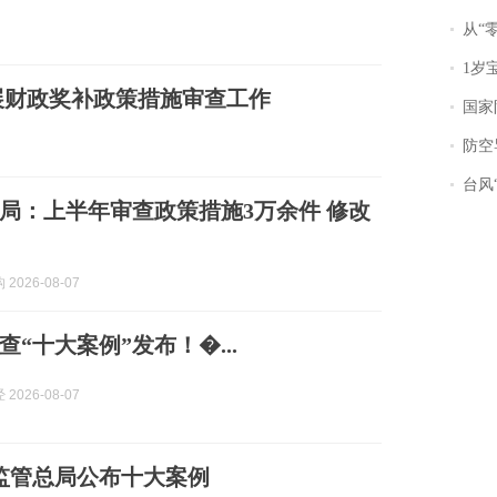
从“零风
1岁宝宝碰
展财政奖补政策措施审查工作
国家防
防空导
台风“
局：上半年审查政策措施3万余件 修改
2026-08-07
“十大案例”发布！�...
2026-08-07
监管总局公布十大案例