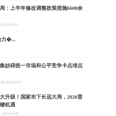
局：上半年修改调整政策措施6600余
2026-08-07
�...
集妨碍统一市场和公平竞争卡点堵点
 2026-08-07
大升级！国家布下长远大局，2026普
键机遇
2026-08-06