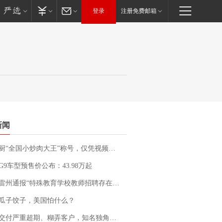
登录
注册免费邮箱
新闻
“全国小炒肉大王”称号，仅凭视频评出？中国烹饪协会回应
G9车型预售价公布：43.98万起
通报“特殊教育学校教师招聘存在违规行为”：已启动问责程序 副校长被停职
瓜子饺子，美国怕什么？
期、糊弄客户，知名独角兽车企创始人回应：都没证据，将依法采取措施，“本人长期与美国交管局保持沟通，对方表示肯定”