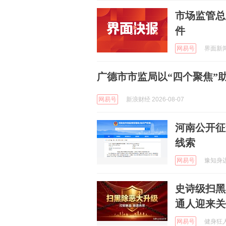
市场监管总
件
网易号
界面新闻 
广德市市监局以“四个聚焦”助力
网易号
新浪财经 2026-08-07
河南公开征
线索
网易号
豫知身边事
史诗级扫黑
通人迎来关
网易号
健身狂人 