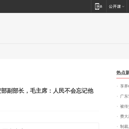
热点
享界
安部副部长，毛主席：人民不会忘记他
广东雷州
被传交付严重超
费大厨
制裁