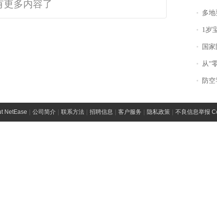
有更多内容了
多地
1岁宝宝碰
国家防
从“零风
防空导
t NetEase
|
公司简介
|
联系方法
|
招聘信息
|
客户服务
|
隐私政策
|
不良信息举报 Comp