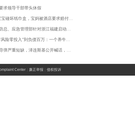
要求领导干部带头休假
坏纸巾盒，宝妈被酒店要求赔付924元！三亚一酒店回复：骨瓷定制！网友一查价格，吵翻了
总、应急管理部针对浙江福建启动防汛防台风四级应急响应
险零投入”到负债百万：一个养牛项目崩盘后，谁该为农户的贷款买单丨红星调查
弹严重短缺，泽连斯基公开喊话，乌克兰失去导弹拦截能力？
laint Center
|
廉正举报
|
侵权投诉