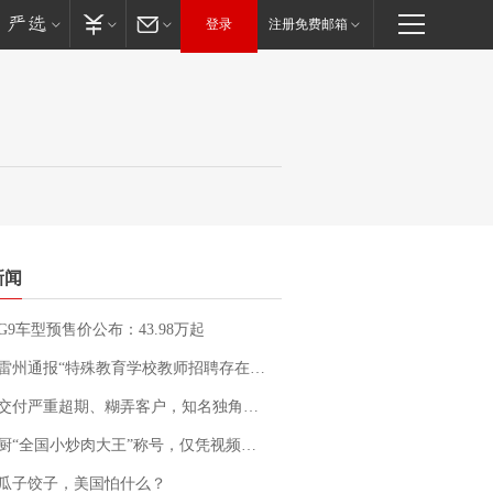
登录
注册免费邮箱
新闻
G9车型预售价公布：43.98万起
通报“特殊教育学校教师招聘存在违规行为”：已启动问责程序 副校长被停职
期、糊弄客户，知名独角兽车企创始人回应：都没证据，将依法采取措施，“本人长期与美国交管局保持沟通，对方表示肯定”
“全国小炒肉大王”称号，仅凭视频评出？中国烹饪协会回应
瓜子饺子，美国怕什么？