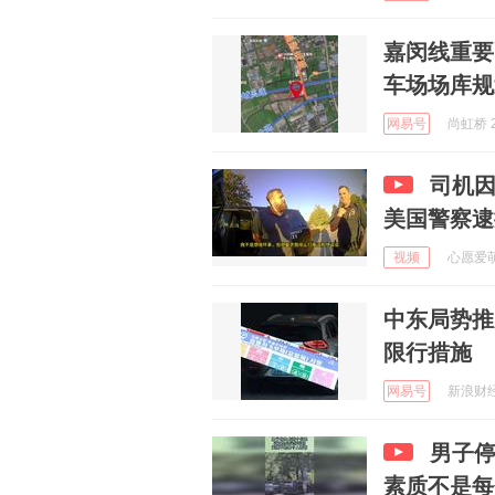
嘉闵线重要
车场场库规
网易号
尚虹桥 2
司机因
美国警察逮
视频
心愿爱萌宠
中东局势推
限行措施
网易号
新浪财经 
男子
素质不是每