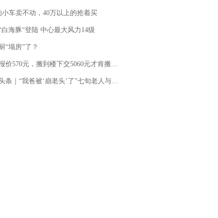
的小车卖不动，40万以上的抢着买
“白海豚“登陆 中心最大风力14级
厨“塌房”了？
价570元，搬到楼下交5060元才肯搬上楼！女子傻眼了……
“我爸被‘崩老头’了”七旬老人与女主播网聊三年被“借”8万多 警方立案，女主播：正筹钱偿还