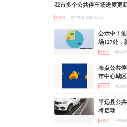
我市多个公共停车场进度更新
网易号
都市热报 2026-06-29
公示中！汕
场127处，
网易号
新浪财经 
布点公共停
市中心城区
网易号
濠江宣传 
平远县公共
将启动
网易号
一些见闻 