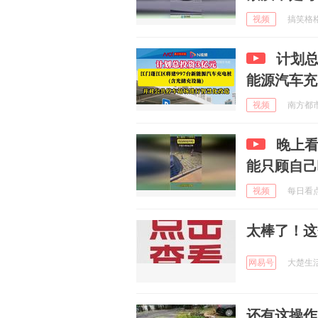
视频
搞笑格格 
计划总
能源汽车充
视频
南方都市报
晚上
能只顾自己
视频
每日看点汇
太棒了！这
网易号
大楚生活圈
还有这操作