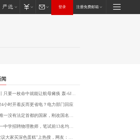
登录
注册免费邮箱
新闻
只要一枚命中就能让航母瘫痪 轰-6J实力有多强？
24小时开着反而更省电？电力部门回应
法定首都的国家，刚改国名，总统就邀请中国大使骑行绕了几乎整个国境线一圈，还曾两次到中国寻根
招聘物理教师，笔试前13名均遭淘汰？教育局：已叫停招聘，成立调查组全面核查
建议大家买深色蛋糕”上热搜，网友：天塌了！