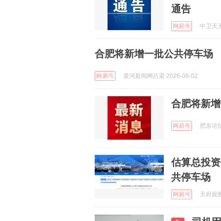
通告
网易号
中卫天天网
合肥将新增一批公共停车场
网易号
黄河新闻网吕梁 2026-08-02
合肥将新增
网易号
肥东论坛 
估算总投资
共停车场
网易号
天府观察 