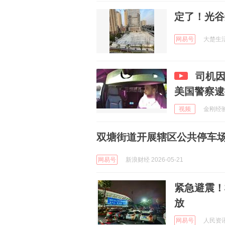
定了！光谷
网易号
大楚生活圈
司机因
美国警察逮
视频
金刚经验 
双塘街道开展辖区公共停车
网易号
新浪财经 2026-05-21
紧急避震！
放
网易号
人民资讯 