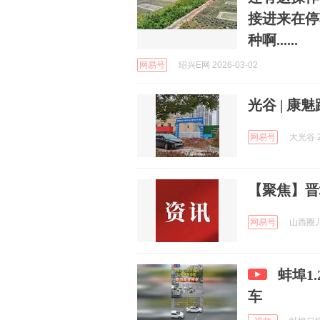
接进来在停
种啊......
网易号
绍兴E网 2026-03-02
光谷 | 
网易号
大光谷 2
【聚焦】晋
网易号
山西圈儿 
蚌埠1
车