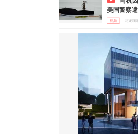
司机因
美国警察逮
视频
萌宠喵喵叫