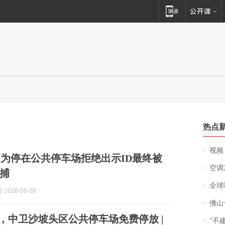
热点
视频丨
为停在公共停车场拒绝出示ID最终被
空调
捕
全球唯一没有
2026-08-08
佛山一中学
9日，中卫沙坡头区公共停车场免费停放 |
“不