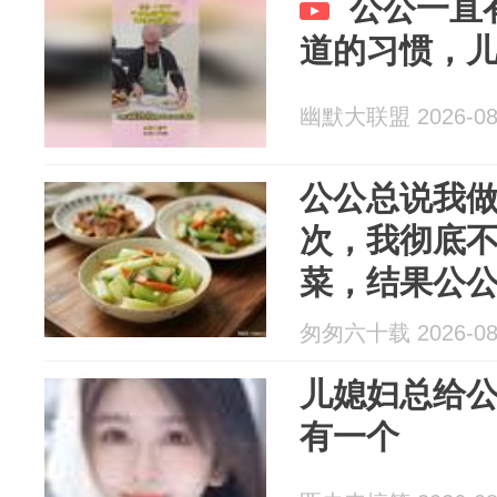
公公一直
道的习惯，
幽默大联盟 2026-08
公公总说我
次，我彻底
菜，结果公
有点咸，当
匆匆六十载 2026-08
像头红了眼
儿媳妇总给
有一个