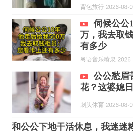
厅待着
背包旅行 2026-08-0
伺候公公1
万，我去取
有多少
粤语音乐喷泉 2026-0
公公愁眉
花？这婆媳
刺头体育 2026-08-0
和公公下地干活休息，我迷迷