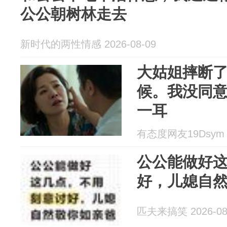
公公朝树林走去
新时代的两性情感 2026-08-09
大姑姐摔断
候。我没同意
一耳
有态度网友19Dsym 2
公公能做好
好，儿媳自
匹夫来搞笑 2026-08