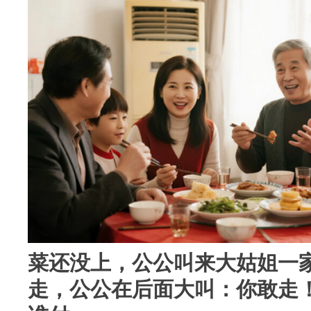
菜还没上，公公叫来大姑姐一
走，公公在后面大叫：你敢走！