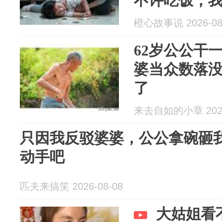
不许吃饭，
公听完吓得
橙心故事说 2026-08
62岁公公干
婆当众数落
了
来去自如的小章 2026
只因我反驳婆婆，公公拿碗砸
动手吧
匹夫来搞笑 2026-08-08
大姑姐看