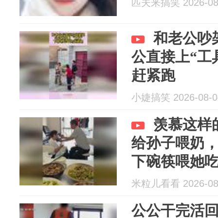
匹夫来搞笑 2026-08
和老公吵
公直接上“工
赶紧跑
小婕搞笑 2026-08-0
羡慕这样
给孙子喂奶
下碗筷喂她
米粒儿看看 2026-08
公公干完活