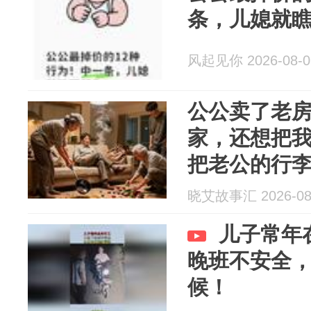
条，儿媳就
风起见你 2026-08-0
公公卖了老
家，还想把
把老公的行
场看傻了
晓艾故事汇 2026-08
儿子常年
晚班不安全
候！