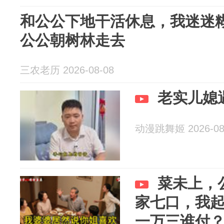
和公公下地干活休息，我迷迷
公公朝树林走去
三农老历 2026-08-08
老实儿媳
动漫跳舞姬 2026-08
菜未上，
家七口，我
一万三谁付