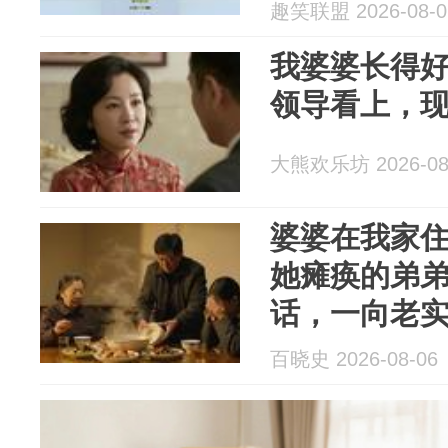
趣笑联盟 2026-08-0
我婆婆长得
领导看上，
大熊欢乐坊 2026-08
婆婆在我家住
她瘫痪的弟
话，一向老
子：我看你
百晓史 2026-08-06