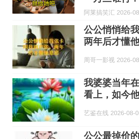
阿莱搞笑汇 2026-08
公公悄悄给
两年后才懂
周哥一影视 2026-08
我婆婆当年
看上，如今
艺鉴在线 2026-08-0
公公最掉价的