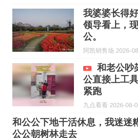
我婆婆长得
领导看上，
公。
阿凯销售场 2026-08
和老公吵
公直接上工
紧跑
九点看看 2026-08-0
和公公下地干活休息，我迷迷
公公朝树林走去