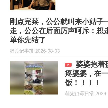
刚点完菜，公公就叫来小姑子
走，公公在后面厉声呵斥：想走！这
单你先结了
温柔记事簿 2026-08-03
婆婆抱着
疼婆婆，在
饭！！！！
萌宠倒霉日常 2026-0