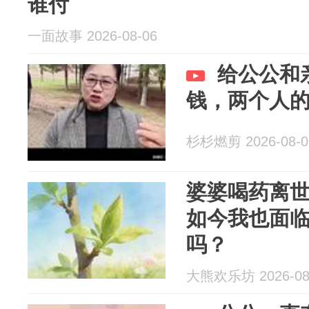
谁付
一面故事 2026-08-06
给公公和亲
钱，两个人
杉杉燃剪 2026-08-0
婆婆喝药离
如今我也面
吗？
大熊欢乐坊 2026-08