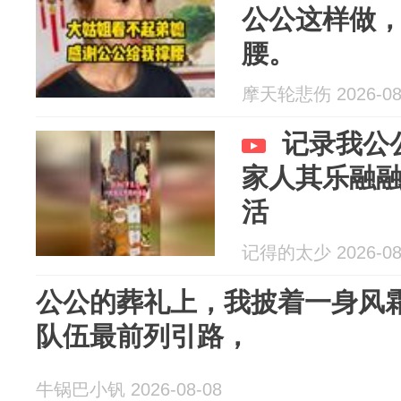
公公这样做
腰。
摩天轮悲伤 2026-08
记录我公
家人其乐融
活
记得的太少 2026-08
公公的葬礼上，我披着一身风
队伍最前列引路，
牛锅巴小钒 2026-08-08