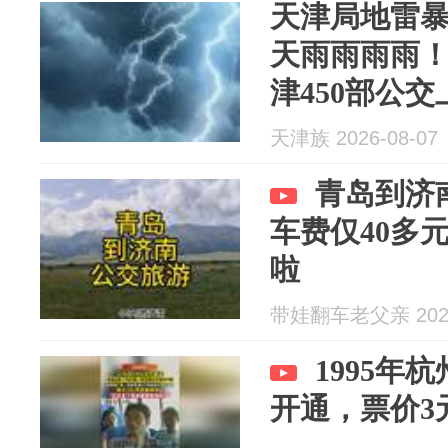
天津局地雷暴
天雨雨雨雨
津450部公
交线路调整
天津族 2026-08-07
园！在天津
青岛到济
车费仅40多
啦
带娃翻车老父亲 2026
1995年
开通，票价3