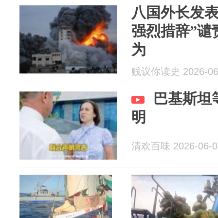
八国外长发表
强烈措辞”谴
为
贱议你读史 2026-06
巴基斯坦
明
清欢百味 2026-06-0