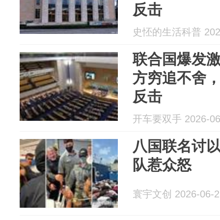
反击
史怌的生活科普 2026
联合国爆发
方穷追不舍
反击
开车要双手 2026-06
八国联名讨以
队惹众怒
寰宇文创 2026-06-2