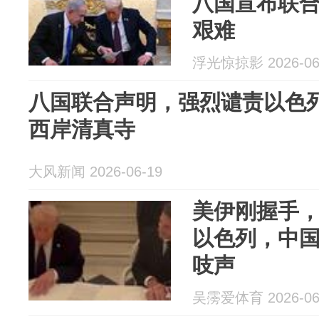
八国宣布联
艰难
浮光惊掠影 2026-06
八国联合声明，强烈谴责以色
西岸清真寺
大风新闻 2026-06-19
美伊刚握手
以色列，中
吱声
吴霶爱体育 2026-06