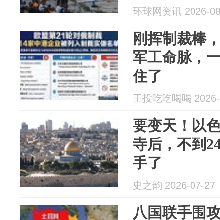
环球网资讯 2026-08
刚挥制裁棒
军工命脉，
住了
王投吃吃喝喝 2026-0
要变天！以
寺后，不到2
手了
史之韵 2026-07-27
八国联手围