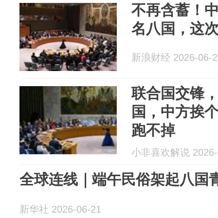
不再含蓄！
名八国，这
新浪财经 2026-06-2
联合国交锋，
国，中方挨
跑不掉
小非喜欢解说 2026-0
全球连线｜端午民俗架起八国
新华社 2026-06-21