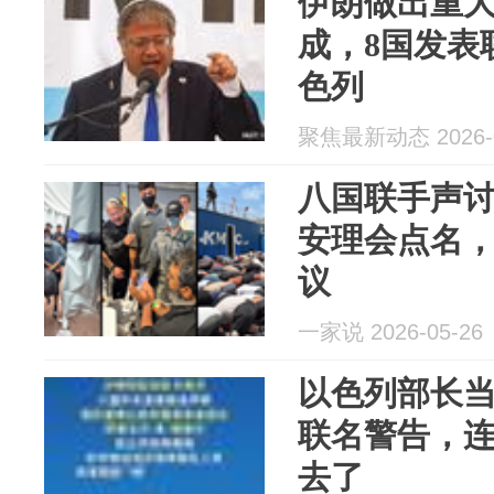
伊朗做出重
成，8国发表
色列
聚焦最新动态 2026-0
八国联手声
安理会点名
议
一家说 2026-05-26
以色列部长
联名警告，
去了