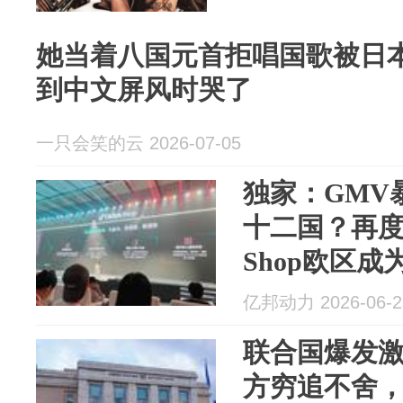
她当着八国元首拒唱国歌被日本
到中文屏风时哭了
一只会笑的云 2026-07-05
独家：GMV
十二国？再度扩
Shop欧区成
亿邦动力 2026-06-2
联合国爆发
方穷追不舍