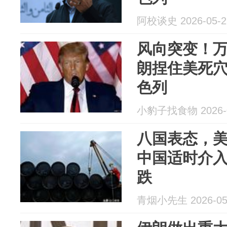
阿校谈史 2026-05-2
风向突变！万
朗捏住美死
色列
小豹子找食物 2026-0
八国表态，
中国适时介
跌
青烟小先生 2026-05