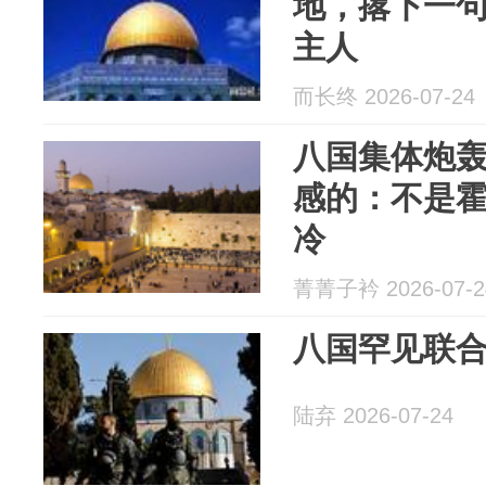
地，撂下一
主人
而长终 2026-07-24
八国集体炮
感的：不是
冷
菁菁子衿 2026-07-2
八国罕见联
陆弃 2026-07-24