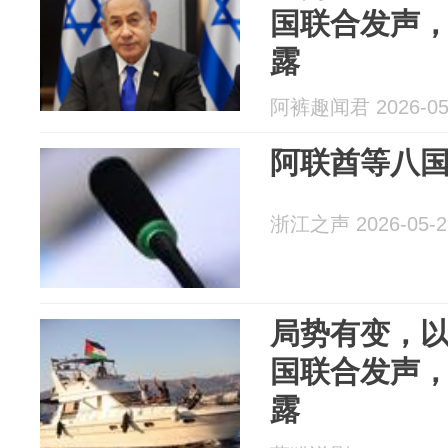
国联合发声
露
阿裤趣闻君 2026-05
阿联酋等八
浙江之声 2026-05-2
局势有变，
国联合发声
露