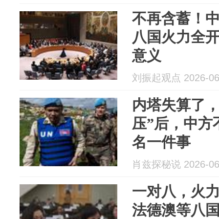
不再含蓄！
八国火力全
意义
刘振起观点 2026-06
内塔失算了，
压”后，中方
名一件事
肖兹探秘说 2026-06
一对八，火
法德澳等八