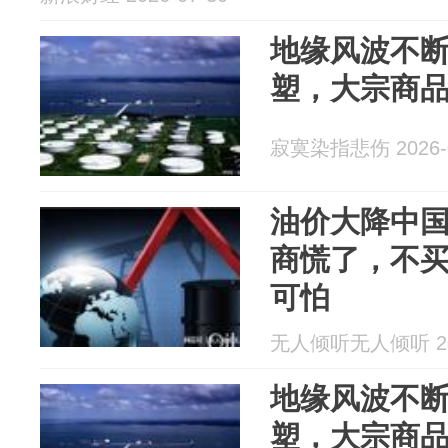
地缘风波不
塑，大宗商
寂寞染指悲伤 2026-0
油价大降中
商慌了，不
可怕
无人倾听无人倾听 202
地缘风波不
塑，大宗商