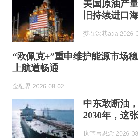
美国原油产
旧持续进口
梦在深巷aqa 2026-0
“欧佩克+”重申维护能源市场
上航道畅通
金融界 2026-08-02
中东敢断油
2030年，
执笔写思念 2026-08