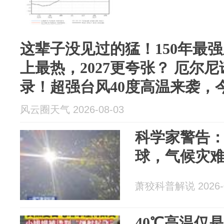
这辈子没见过的猛！150年最强
上最热，2027更夸张？ 厄尔尼
录！超强台风40度高温来袭，
风云圈天气 2026-08-03
科学家警告
球，气候灾
萧狡科普解说 2026-0
40℃高温仅