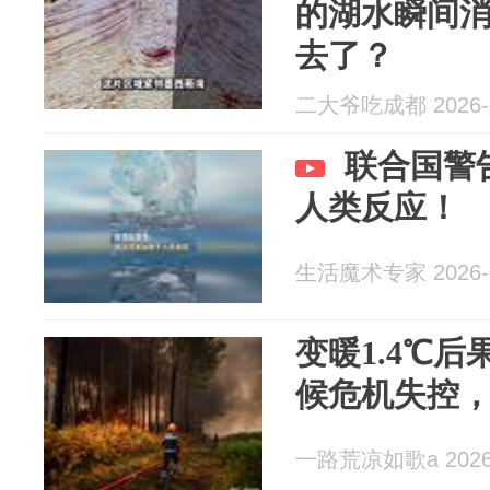
的湖水瞬间
去了？
二大爷吃成都 2026-0
联合国警
人类反应！
生活魔术专家 2026-0
变暖1.4℃
候危机失控
一路荒凉如歌a 2026-