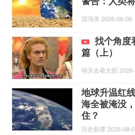
警告：人类
混沌录 2026-08-06
找个角度
篇（上）
明天去看太阳 2026-0
地球升温红线
海全被淹没
住？
旧史新谭 2026-08-0