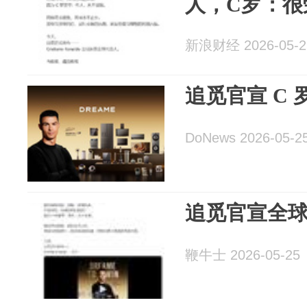
人，C罗：很
新浪财经 2026-05-2
追觅官宣 C
DoNews 2026-05-2
追觅官宣全球
鞭牛士 2026-05-25