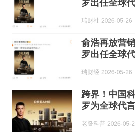
罗出任全球
瑞财社 2026-05-26
俞浩再放营销
罗出任全球
瑞财经 2026-05-26
跨界！中国科
罗为全球代
老曁科普 2026-05-2