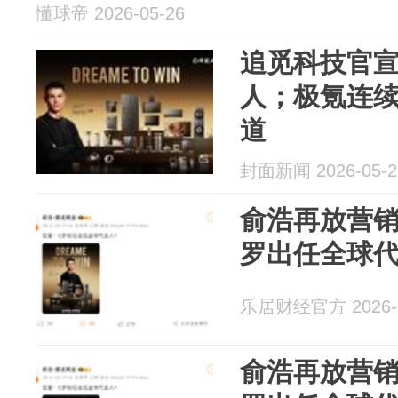
懂球帝 2026-05-26
追觅科技官宣
人；极氪连续
道
封面新闻 2026-05-2
俞浩再放营销
罗出任全球
乐居财经官方 2026-0
俞浩再放营销