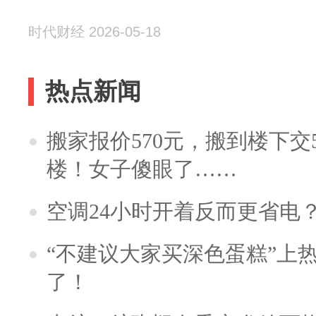
时代财经 2026-05-18
热点新闻
搬家报价570元，搬到楼下交5
楼！女子傻眼了……
空调24小时开着反而更省电
“不建议大家买深色蛋糕”上
了！