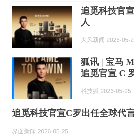
追觅科技官宣
人
大风新闻 2026-05-2
狐讯 | 宝马 
追觅官宣 C
科技狐 2026-05-25
追觅科技官宣C罗出任全球代
界面新闻 2026-05-25