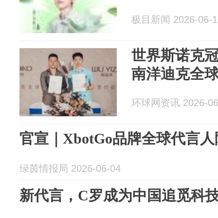
极目新闻 2026-06-1
世界斯诺克
南洋迪克全
环球网资讯 2026-06
官宣｜XbotGo品牌全球代言
绿茵情报局 2026-06-04
新代言，C罗成为中国追觅科