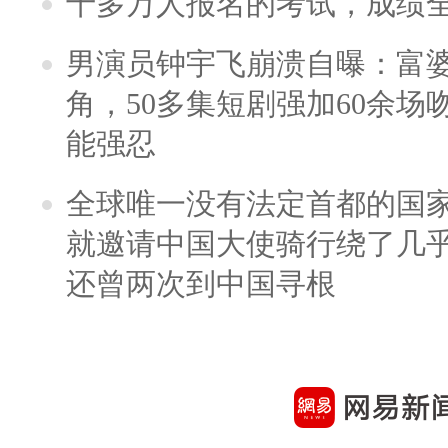
十多万人报名的考试，成绩
男演员钟宇飞崩溃自曝：富
角，50多集短剧强加60余场吻戏
能强忍
全球唯一没有法定首都的国
就邀请中国大使骑行绕了几
还曾两次到中国寻根