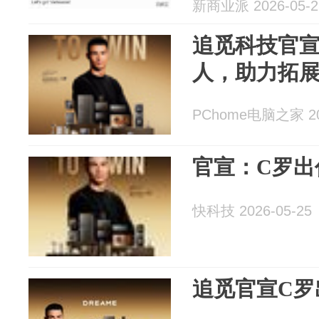
新商业派 2026-05-2
追觅科技官宣
人，助力拓
PChome电脑之家 202
官宣：C罗出
快科技 2026-05-25
追觅官宣C罗