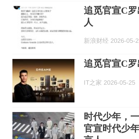
追觅官宣C罗
人
新浪财经 2026-05-2
追觅官宣C罗
IT之家 2026-05-25
时代少年，
官宣时代少