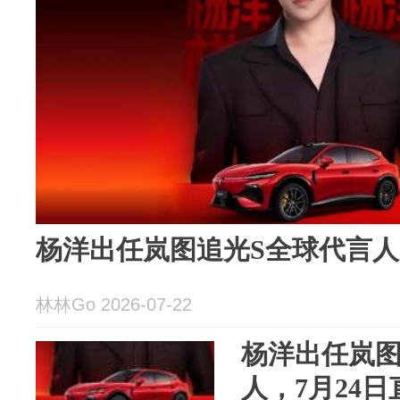
杨洋出任岚图追光S全球代言人 
林林Go 2026-07-22
杨洋出任岚图
人，7月24