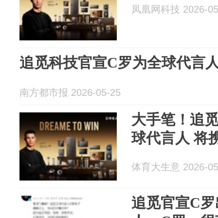
凤凰网科技 2026-05
追觅科技官宣C罗为全球代言
南方都市报 2026-05-25
大手笔！追觅
球代言人 将
体育大生意 2026-05
追觅官宣C罗