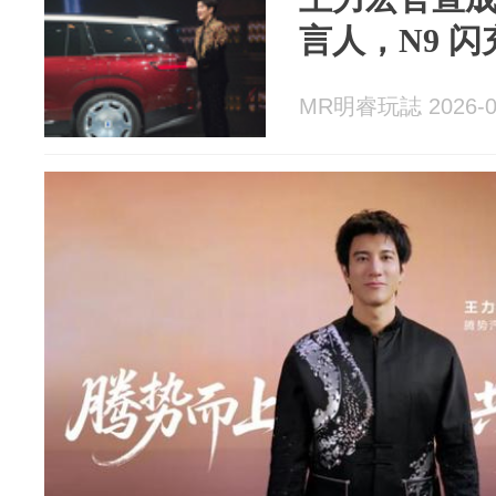
言人，N9 闪
MR明睿玩誌 2026-0