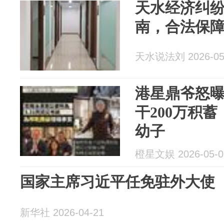
天水经济纠纷
南，合法保
天水说法刘 2026-05
港星鼎爷怒
干200万积
幼子
橙星文娱 2026-05-0
国家主席习近平任免驻外大使
新华社 2026-04-21