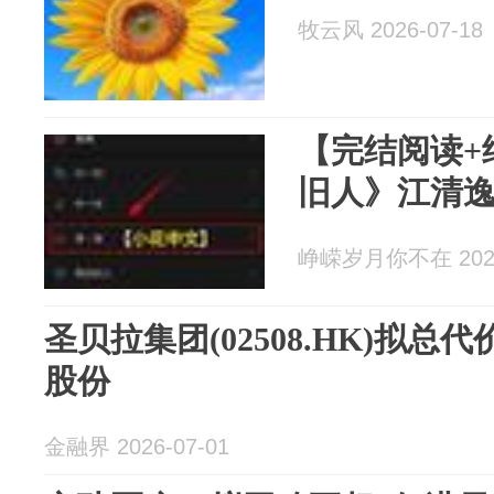
牧云风 2026-07-18
【完结阅读+
旧人》江清
峥嵘岁月你不在 2026
圣贝拉集团(02508.HK)拟总
股份
金融界 2026-07-01