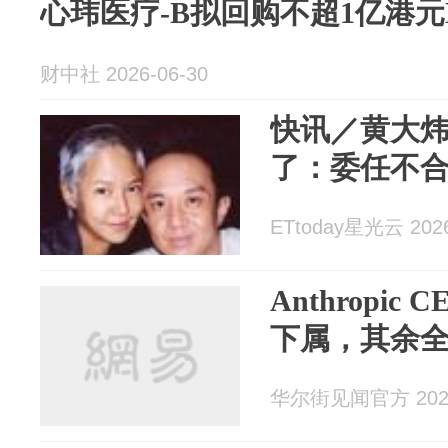
心玮医疗-B拟回购不超1亿港元
财中社 2026-06-30
快讯／黄大炜猝
了：委任不
ETtoday星光云 2026
Anthropi
下属，其余
华尔街见闻官方 2026