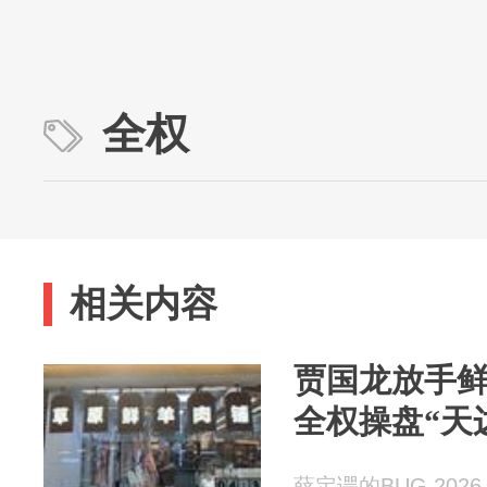
全权
相关内容
贾国龙放手鲜
全权操盘“天
薛定谔的BUG 2026-