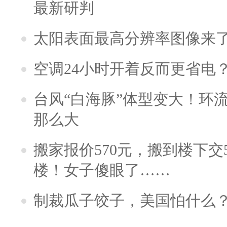
最新研判
太阳表面最高分辨率图像来
空调24小时开着反而更省电
台风“白海豚”体型变大！环流
那么大
搬家报价570元，搬到楼下交5
楼！女子傻眼了……
制裁瓜子饺子，美国怕什么