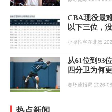
CBA现役最
以下三位，
小驿拍客在北漂 2026
从61位到93
四分卫为何
赛场速报局 2026-08
热点新闻