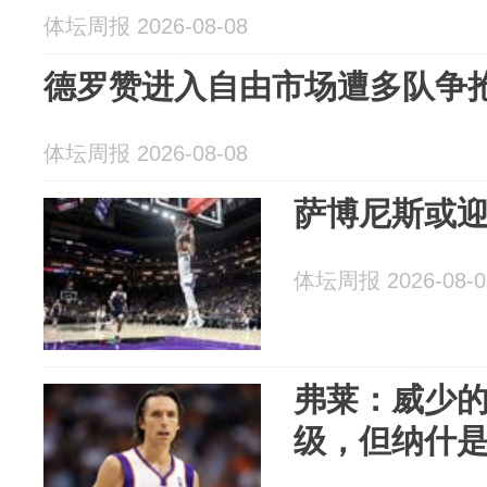
体坛周报 2026-08-08
德罗赞进入自由市场遭多队争
体坛周报 2026-08-08
萨博尼斯或
体坛周报 2026-08-0
弗莱：威少
级，但纳什