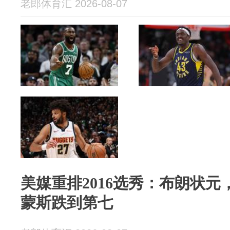
老郎体育汇 2026-08-07
美媒重排2016选秀：布朗状
蒙斯跌到第七