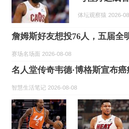
体坛观察猿 2026-08
詹姆斯好友想投76人，五届全
赛场名场面 2026-08-08
名人堂传奇韦德·博格斯宣布癌
智慧生活笔记 2026-08-08