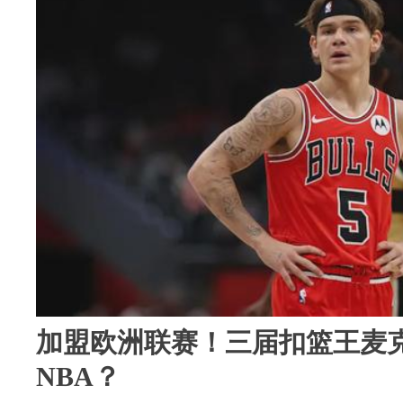
加盟欧洲联赛！三届扣篮王麦
NBA？