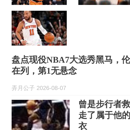
盘点现役NBA7大选秀黑马，
在列，第1无悬念
弄月公子 2026-08-07
曾是步行者
走了属于他
衣