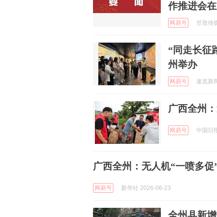
作推进会在
网易号
甘孜传媒 
“同走长征
州举办
网易号
速览新闻 
广西全州：
网易号
中国日报网
广西全州：无人机“一喷多促
网易号
新华社 2026-06-23
全州县新增