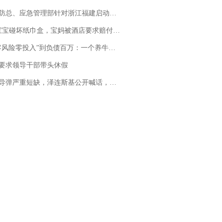
总、应急管理部针对浙江福建启动防汛防台风四级应急响应
坏纸巾盒，宝妈被酒店要求赔付924元！三亚一酒店回复：骨瓷定制！网友一查价格，吵翻了
险零投入”到负债百万：一个养牛项目崩盘后，谁该为农户的贷款买单丨红星调查
要求领导干部带头休假
弹严重短缺，泽连斯基公开喊话，乌克兰失去导弹拦截能力？