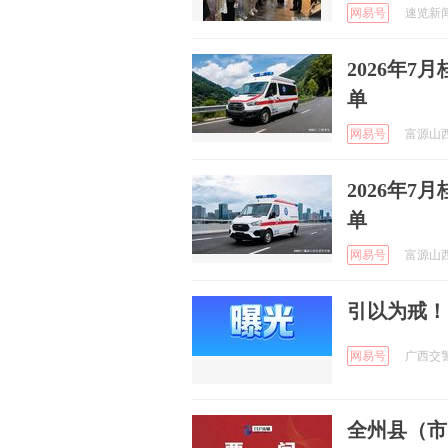
网易号
速览新闻 
2026年
单
网易号
富源山西
2026年
单
网易号
富源山西
引以为戒！
网易号
广西交警总
全州县（市