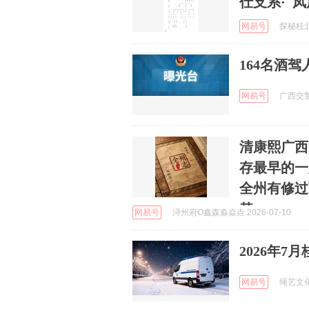
仕支系· 
网易号
探秘桂北 
164名酒
网易号
广西交警总
清康熙广西
存最早的一
全州有修过
替
网易号
浔州府O鑫森淼焱垚 2026-07-10
2026年
网易号
绳艺文化星