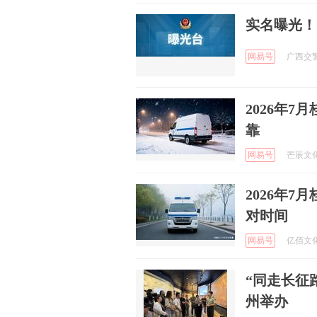
实名曝光！
网易号
广西交警总
2026年
靠
网易号
芒辰文化故
2026年
对时间
网易号
亿佰文化传
“同走长征
州举办