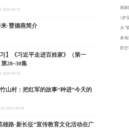
国家防
2026-08-07
1岁宝宝碰
泰来·曹德燕简介
从“零风
多地
防空导
习】《习近平走进百姓家》（第一
第28~30集
2026-08-05
竹山村：把红军的故事“种进”今天的
 2026-08-05
英雄路·新长征”宣传教育文化活动在广