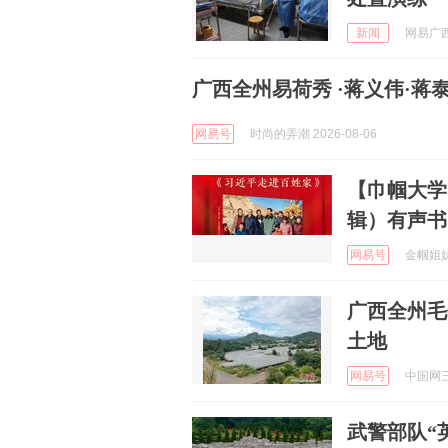
新闻
网易广西 
广西全州易荷秀 ·蒋义伟·蒋
网易号
时尚的弄潮 2026-08-06
【巾帼大学
辑）有声书 
网易号
金帼姐妹 
广西全州毛
土地
网易号
中国网三农
武警部队“