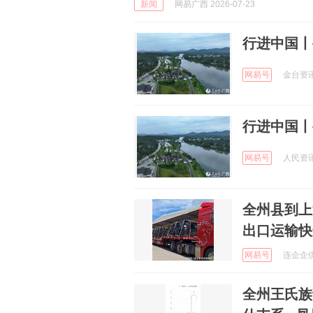
新闻
网易广西 2026-07-23
行进中国丨
网易号
金台资讯 
行进中国丨
网易号
人民资讯 
全州县到上海进
出口运输快
网易号
连企企供应
全州王氏族谱积厚