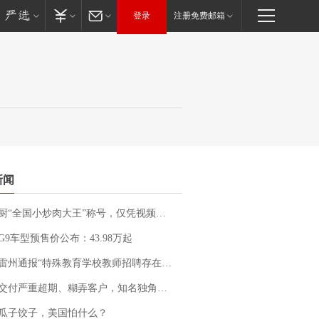
登录
注册免费邮箱
新闻
“全国小炒肉大王”称号，仅凭视频评出？中国烹饪协会回应
G9车型预售价公布：43.98万起
通报“特殊教育学校教师招聘存在违规行为”：已启动问责程序 副校长被停职
期、糊弄客户，知名独角兽车企创始人回应：都没证据，将依法采取措施，“本人长期与美国交管局保持沟通，对方表示肯定”
瓜子饺子，美国怕什么？