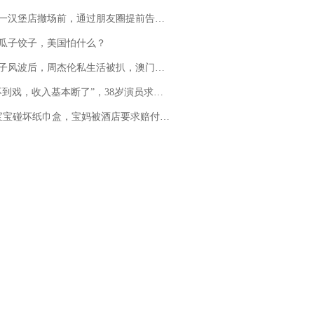
撤场前，通过朋友圈提前告知逐一退费，有顾客仅剩1元也全被退回，分文不少；顾客：言而有信，让人感动
瓜子饺子，美国怕什么？
风波后，周杰伦私生活被扒，澳门输10亿传闻早已经水落石出
，收入基本断了”，38岁演员求职景区NPC：工作量断崖式下跌，留给我试错的时间不多了
坏纸巾盒，宝妈被酒店要求赔付924元！三亚一酒店回复：骨瓷定制！网友一查价格，吵翻了