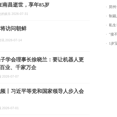
日在南昌逝世，享年85岁
郑州一汉堡店
娱乐 2026-07-31
制裁
私生子
宁将访问朝鲜
“接不到戏
 2026-07-14
1岁宝宝碰
电子学会理事长徐晓兰：要让机器人更
百业、千家万企
2026-07-07
视频丨习近平等党和国家领导人步入会
2026-07-01