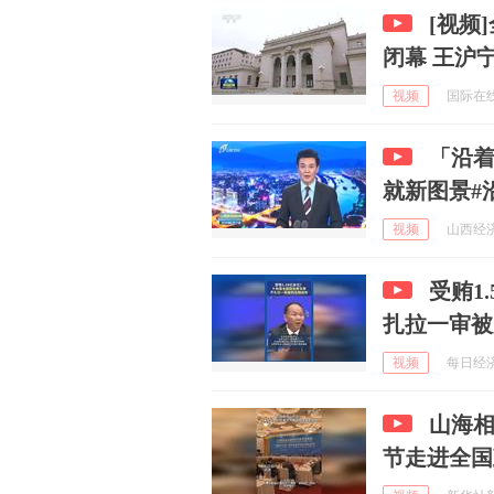
[视频
闭幕 王沪
视频
国际在线 
「沿着
就新图景#
视频
山西经济资
受贿1
扎拉一审被
视频
每日经济新
山海
节走进全国