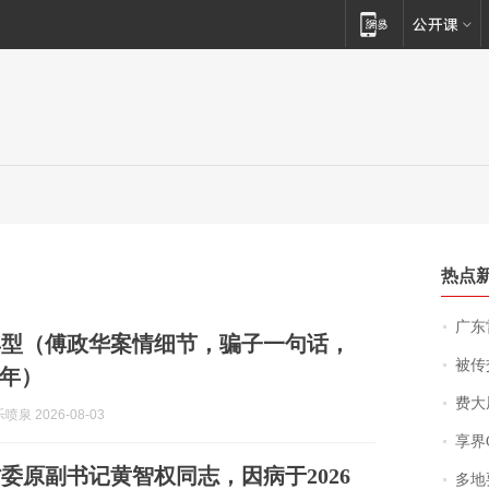
热点
广东雷州
典型（傅政华案情细节，骗子一句话，
被传交付严重超
0年）
费大厨
泉 2026-08-03
享界
委原副书记黄智权同志，因病于2026
多地