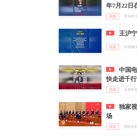
年7月22
视频
音乐时光的
王沪
视频
环球网资讯
中国
快走进千行
视频
证券时报 
独家
场
视频
国际在线 