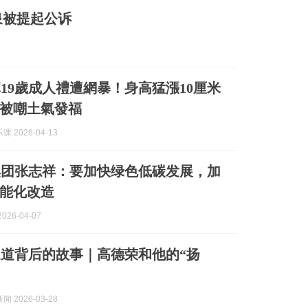
泉被提起公诉
19歲成人禮遭網暴！身高猛漲10厘米
被嘲土氣發福
 2026-04-13
集团张志祥：要加快绿色低碳发展，加
能化改造
026-04-07
道背后的故事｜高德荣和他的“扬
 2026-03-28