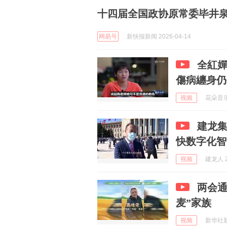
十四届全国政协原常委毕井
网易号
新快报新闻 2026-04-14
全紅嬋
傷病纏身仍
视频
花朵音乐课
建龙
快数字化智
视频
建龙人 2
两会通
麦”家族
视频
新华社新闻