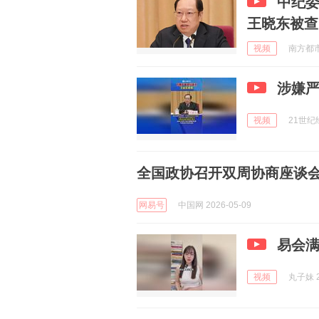
中纪委
王晓东被查
视频
南方都市报
涉嫌
视频
21世纪经
全国政协召开双周协商座谈
网易号
中国网 2026-05-09
易会满
视频
丸子妹 2