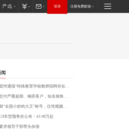
登录
注册免费邮箱
新闻
通报“特殊教育学校教师招聘存在违规行为”：已启动问责程序 副校长被停职
期、糊弄客户，知名独角兽车企创始人回应：都没证据，将依法采取措施，“本人长期与美国交管局保持沟通，对方表示肯定”
“全国小炒肉大王”称号，仅凭视频评出？中国烹饪协会回应
G9车型预售价公布：43.98万起
要求领导干部带头休假