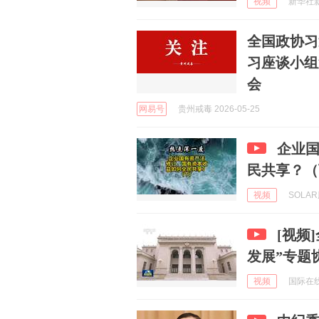
视频
新华社新闻
全国政协习
习座谈小组
会
网易号
贵州戒毒 2026-05-25
企业
民共享？（
视频
SOLAR
[视频
发展”专题
视频
国际在线 