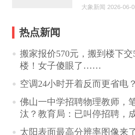
工：连维权
大象新闻 2026-06-0
热点新闻
搬家报价570元，搬到楼下交5
楼！女子傻眼了……
空调24小时开着反而更省电
佛山一中学招聘物理教师，笔
汰？教育局：已叫停招聘，
太阳表面最高分辨率图像来