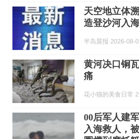
天空地立体溯源
造登沙河入
半岛晨报 2026-08-0
黄河决口铜
痛
花小猫的美食日常 202
00后军人建
入海救人，