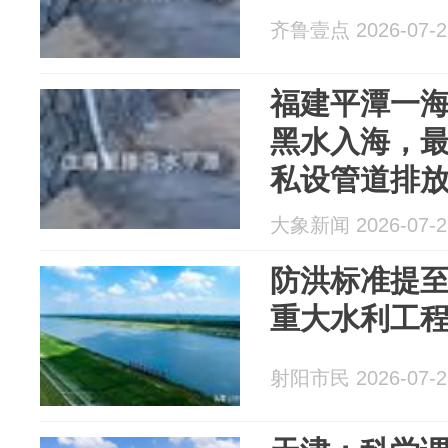
齐鲁壹点 2026-07-2
福建平潭一
黑水入海，
私设管道排
门已前往处
大象新闻 2026-07-2
防洪标准提至
重大水利工
射阳市民 2026-07-2