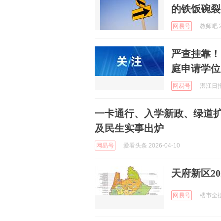
的铁饭碗裂
网易号
教师吧 2
严查挂靠！
庭申请学位
网易号
湛江日报 
一卡通行、入学新政、绿道扩容
及民生实事出炉
网易号
爱看头条 2026-04-10
天府新区2
网易号
楼市全搜索