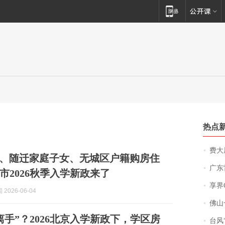
热点
费大厨
、随迁家庭子女、无城区户籍购房住
广东雷州
市2026秋季入学新政来了
享界
2026-06-04
佛山一中学
离手”？2026北京入学新政下，学区房
台风“