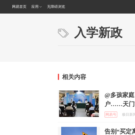
网易首页
应用
无障碍浏览
入学新政
相关内容
@多孩家庭
户……天门
网易号
极目新闻 
告别“买定