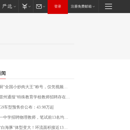
登录
注册免费邮箱
新闻
“全国小炒肉大王”称号，仅凭视频评出？中国烹饪协会回应
通报“特殊教育学校教师招聘存在违规行为”：已启动问责程序 副校长被停职
G9车型预售价公布：43.98万起
招聘物理教师，笔试前13名均遭淘汰？教育局：已叫停招聘，成立调查组全面核查
白海豚”体型变大！环流面积接近13个浙江那么大