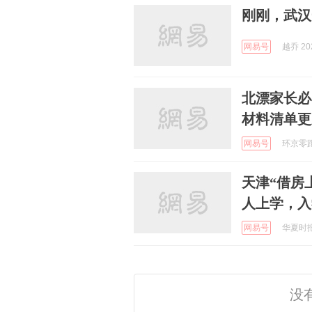
刚刚，武汉
网易号
越乔 202
北漂家长必
材料清单更
网易号
环京零距离
天津“借房
人上学，入
网易号
华夏时报 
没