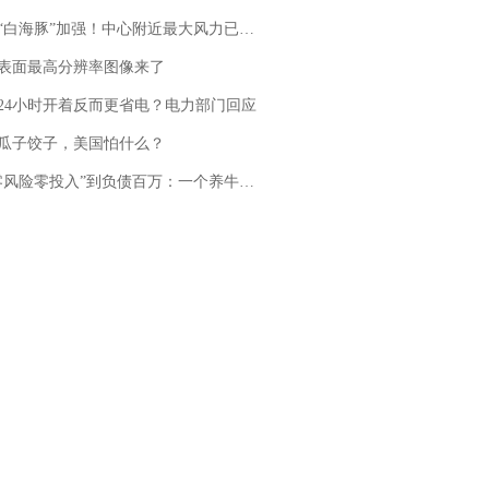
白海豚”加强！中心附近最大风力已达15级 最新研判
表面最高分辨率图像来了
24小时开着反而更省电？电力部门回应
瓜子饺子，美国怕什么？
险零投入”到负债百万：一个养牛项目崩盘后，谁该为农户的贷款买单丨红星调查