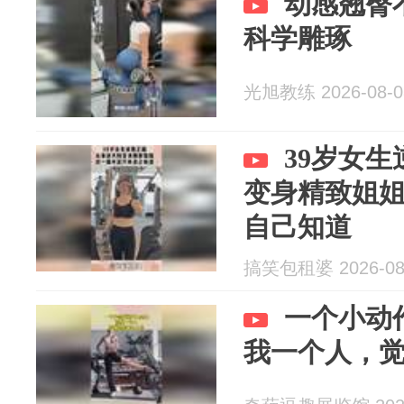
动感翘臀
科学雕琢
光旭教练 2026-08-0
39岁女
变身精致姐
自己知道
搞笑包租婆 2026-08
一个小动
我一个人，