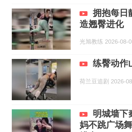
拥抱每日
造翘臀进化
光旭教练 2026-08-0
练臀动作
荷兰豆追剧 2026-08
明城墙下
妈不跳广场