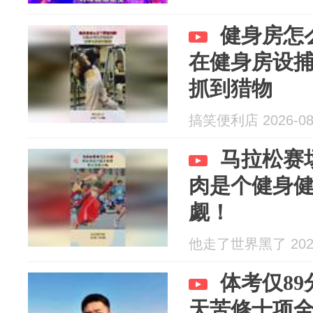
健身房怎
在健身房设
抓到猎物
搞笑便利店 2026-08
马拉松赛
肉是个健身
觑！
他走了世界黑了 2026
体考仅8
天苦修十项