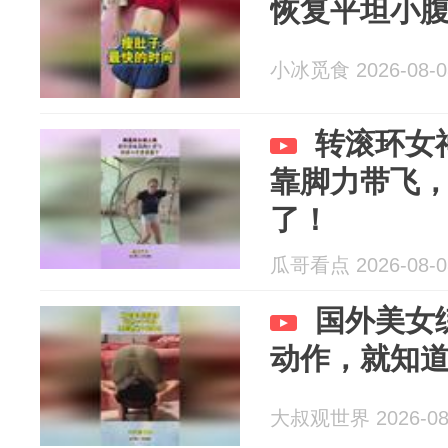
恢复平坦小
小冰觅食 2026-08-0
转滚环女
靠脚力带飞
了！
瓜哥看点 2026-08-0
国外美女
动作，就知
大叔观世界 2026-08