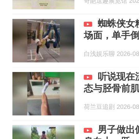
奇葩逗趣展览馆 2026
蜘蛛侠女
场面，单手
白浅娱乐聊 2026-08
听说现在
态与胫骨前
荷兰豆追剧 2026-08
男子做出