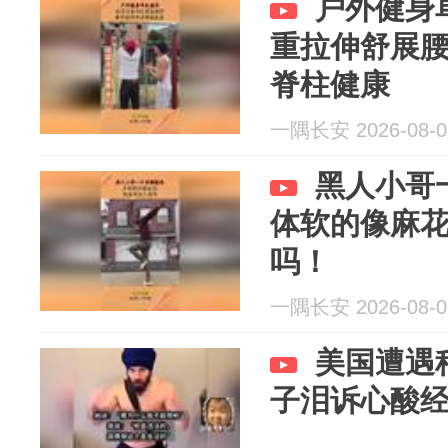
户外健身
重拉伸舒展
脊柱健康
一隅长安 2026-08-0
黑人小哥
体软的像麻
吗！
一隅长安 2026-08-0
美国遭遇
子泪诉心酸