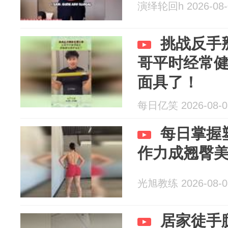
演绎轮回h 2026-08-
挑战反手
哥平时经常
面具了！
每日亿笑 2026-08-0
每日掌握
作力成翘臀
光旭教练 2026-08-0
居家徒手腿