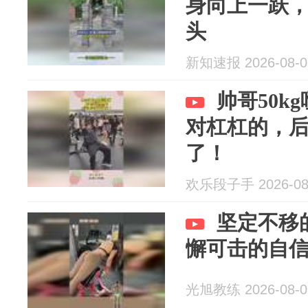
身向上一跃
头
新知速报 2026-08-0
帅哥50k
对杠杠的，
了！
欢乐段子手 2026-08
坚定不移
懈可击的自
光旭教练 2026-08-0