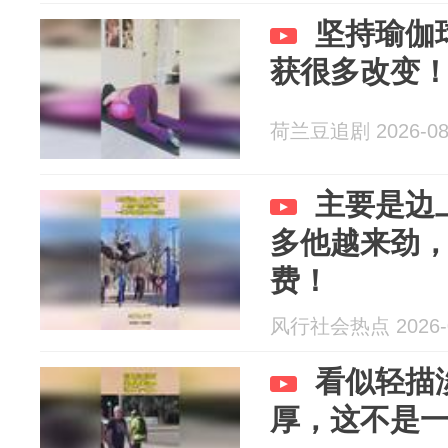
坚持瑜伽
获很多改变
荷兰豆追剧 2026-08
主要是边
多他越来劲
费！
风行社会热点 2026-0
看似轻描
厚，这不是