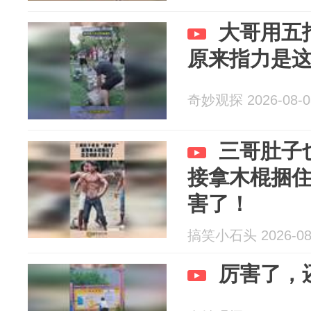
大哥用五
原来指力是
奇妙观探 2026-08-0
三哥肚子
接拿木棍捆
害了！
搞笑小石头 2026-08
厉害了，