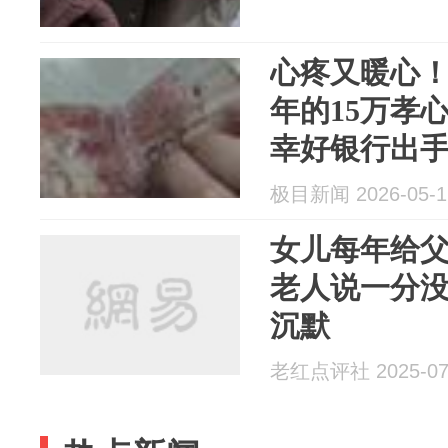
心疼又暖心！
年的15万孝
幸好银行出
极目新闻 2026-05-1
女儿每年给父
老人说一分
沉默
老红点评社 2025-07