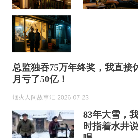
总监独吞75万年终奖，我直接
月亏了50亿！
烟火人间故事汇 2026-07-23
83年大雪，
时指着水井
喝