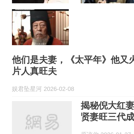
他们是夫妻，《太平年》他又
片人真旺夫
娱君坠星河 2026-02-08
揭秘倪大红妻
贤妻旺三代