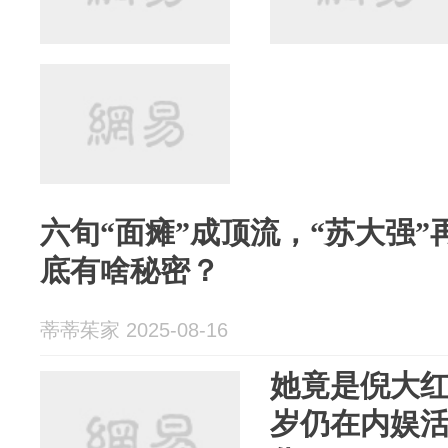
六旬“面瘫”成顶流，“苏大强
底有啥秘密？
蒂蒂茱家 2025-08-16
她竟是倪大红
岁仍在内娱