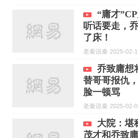
“庸才”C
听话要走，
了床！
老秦说秦 2025-02-1
乔致庸想
替哥哥报仇
脸一顿骂
老秦说秦 2025-02-0
大院：堪
茂才和乔致