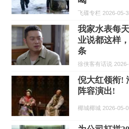
飞碟专栏 2026-05-3
我家水表每天
业说都这样
条
徐侠客有话说 2026-0
倪大红领衔!
阵容演出!
椰城椰城 2026-05-0