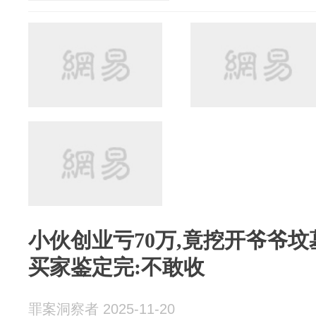
小伙创业亏70万,竟挖开爷爷坟墓
买家鉴定完:不敢收
罪案洞察者 2025-11-20