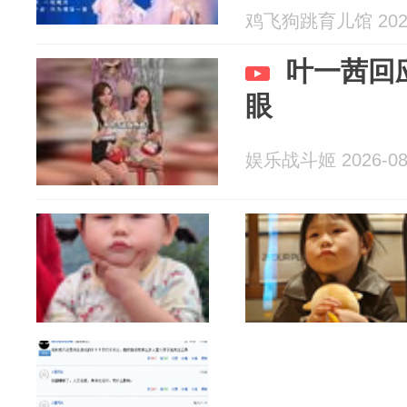
鸡飞狗跳育儿馆 2026
叶一茜回
眼
娱乐战斗姬 2026-08