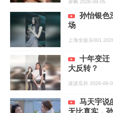
霁枫 2026-08-05
孙怡银色
场
上海全娱乐001 2026-
十年变迁
大反转？
波波瓜卦 2026-08-0
马天宇说
无比真实，