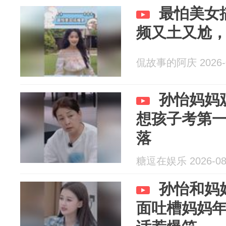
最怕美女
频又土又尬
侃故事的阿庆 2026-0
孙怡妈妈
想孩子考第
落
糖逗在娱乐 2026-08
孙怡和妈
面吐槽妈妈