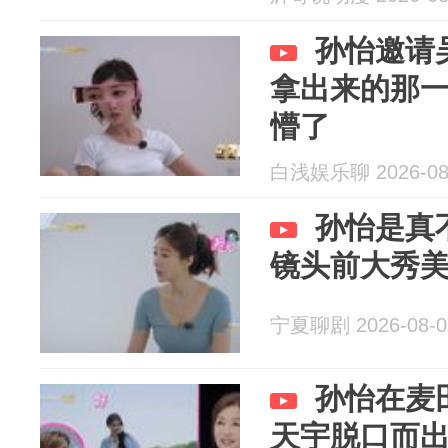
孙怡邀请
拿出来的那
懵了
白浅娱乐聊 2026-08
孙怡是真
镜头前大秀
宁夏聊剧 2026-08-0
孙怡在麦
天宇脱口而