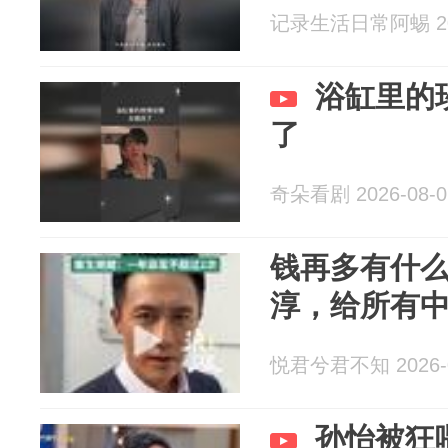
记录生活日常阿蜴 202
浴缸里的
了
奇朵看剧 2026-08-0
钱再多有什
淳，给所有
悦君兮君不知 2026-0
孙怡被狂