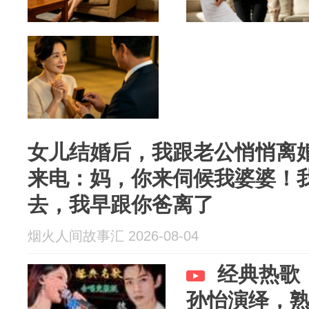
女儿结婚后，我跟老公悄悄离
来电：妈，你来伺候我婆婆！
去，我早跟你爸离了
烟火人间故事汇 2026-08-04
经典热歌
孙怡演绎，