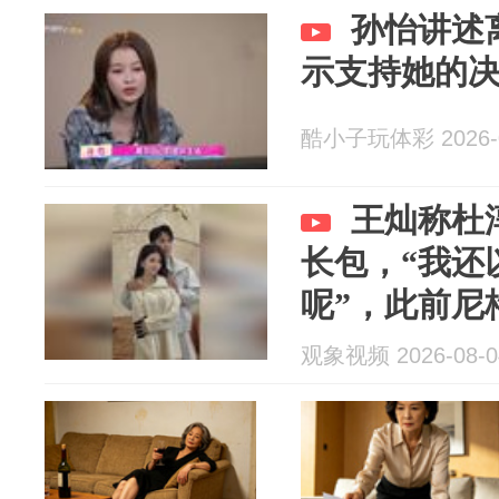
孙怡讲述
示支持她的
酷小子玩体彩 2026-0
王灿称杜
长包，“我还
呢”，此前尼
染发过敏
观象视频 2026-08-0