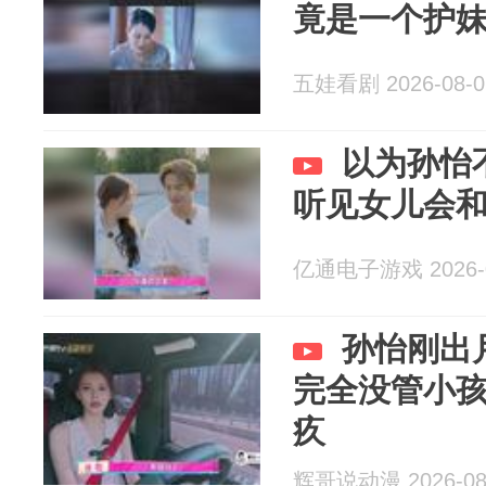
竟是一个护
五娃看剧 2026-08-0
以为孙怡
听见女儿会
亿通电子游戏 2026-0
孙怡刚出
完全没管小
疚
辉哥说动漫 2026-08