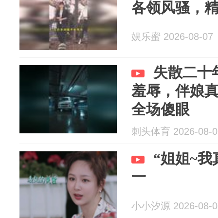
各领风骚，
娱乐蜜 2026-08-07
失散二十
羞辱，伴娘
全场傻眼
刺头体育 2026-08-0
“姐姐~
一
小小汐源 2026-08-0