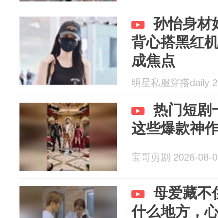
孙怡身材
背心搭黑红
成焦点
明星私服穿搭daily 20
热门短剧
这些爆款神
宝哥剪剧 2026-08-0
母爱藏不
什么地方，