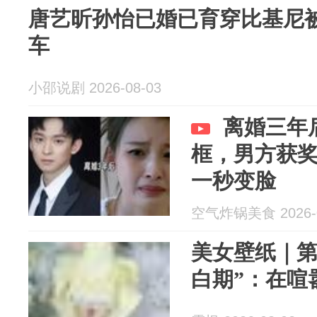
唐艺昕孙怡已婚已育穿比基尼
车
小邵说剧 2026-08-03
离婚三年
框，男方获
一秒变脸
空气炸锅美食 2026-0
美女壁纸｜第4
白期”：在喧