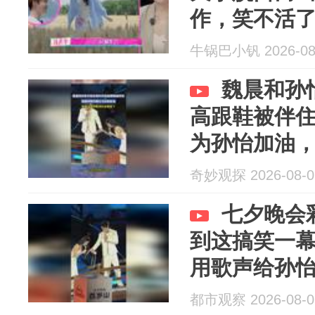
作，笑不活
牛锅巴小钒 2026-08
魏晨和孙
高跟鞋被伴
为孙怡加油
太搞笑了
奇妙观探 2026-08-0
七夕晚会
到这搞笑一
用歌声给孙
都市观察 2026-08-0