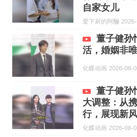
自家女儿
爱下厨的阿酾 2026-0
董子健孙
活，婚姻非
化蝶动画 2026-08-0
董子健孙
大调整：从
行，展现新
化蝶动画 2026-08-0