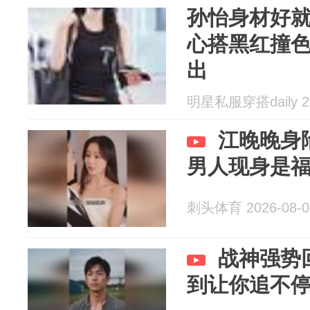
孙怡身材好就
心搭黑红撞
出
明星私服穿搭daily 20
江晚晚身
男人现身是
刺头体育 2026-08-0
战神强势
到让你追不