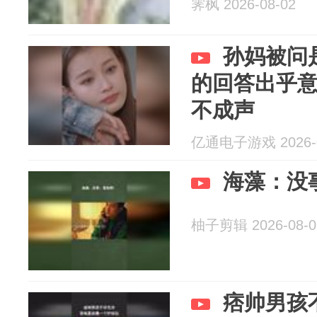
霁枫 2026-08-02
孙妈被问
的回答出乎
不成声
亿通电子游戏 2026-0
海藻：没
柚子剪辑 2026-08-0
痞帅男孩