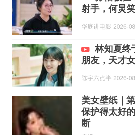
射手，何炅
华庭讲电影 2026-08
林知夏终
朋友，天才
陈宇六点半 2026-08
美女壁纸｜第4
保护得太好
断