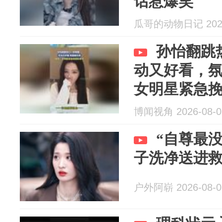
话惹爆笑
瓜哥的动物日记 2026
孙怡翻跳
动又好看，
女明星紧急
博闻视角 2026-08-0
“自尊最
子洗净送进
户外阿崭 2026-08-0