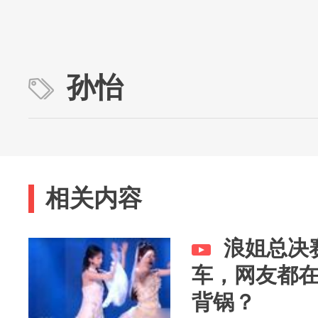
孙怡
相关内容
浪姐总决
车，网友都
背锅？