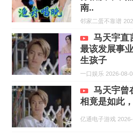
南..
邻家二蛋不靠谱 2026
马天宇直
最该发展事
生孩子
一口娱乐 2026-08-0
马天宇曾
相竟是如此
亿通电子游戏 2026-0