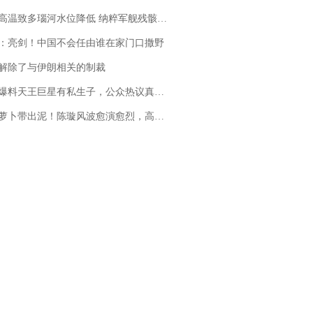
高温致多瑙河水位降低 纳粹军舰残骸重见天日
：亮剑！中国不会任由谁在家门口撒野
解除了与伊朗相关的制裁
料天王巨星有私生子，公众热议真假难辨，实锤何时到来？
卜带出泥！陈璇风波愈演愈烈，高晓松、张铁林也被“揪出”