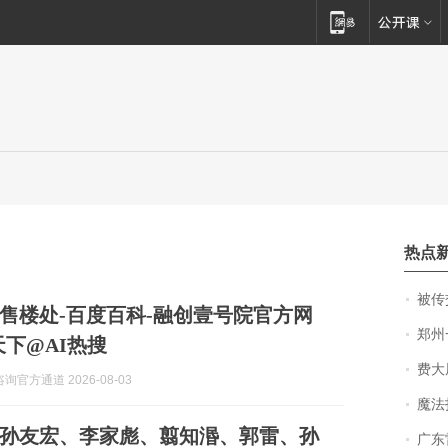
热点
被传交付严重超
售楼处-百度百科-融创壹号院官方网
郑州一汉堡店
天下@AI热搜
费大厨
询官方通道 2026-08-03
魔法打败魔
孙友宏、李家彪、翦知湣、郭雷、孙
广东雷州