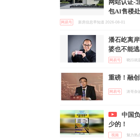
网站认证-
包AI售楼
网易号
新房信息早知道 2026-08-01
潘石屹离岸
婆也不能逃
网易号
晓岇就是我
重磅！融创
网易号
涛哥杂谈 
中国
少的！
视频
魅力热点 