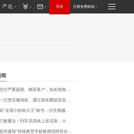
登录
注册免费邮箱
新闻
期、糊弄客户，知名独角兽车企创始人回应：都没证据，将依法采取措施，“本人长期与美国交管局保持沟通，对方表示肯定”
撤场前，通过朋友圈提前告知逐一退费，有顾客仅剩1元也全被退回，分文不少；顾客：言而有信，让人感动
“全国小炒肉大王”称号，仅凭视频评出？中国烹饪协会回应
法！列车员高铁上发试卷，小朋友一秒静音，12306回应：列车员个人行为，不是铁路规定
通报“特殊教育学校教师招聘存在违规行为”：已启动问责程序 副校长被停职