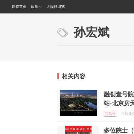
网易首页
应用
无障碍浏览
孙宏斌
相关内容
融创壹号院
站-北京房
网易号
售楼处咨
多位院士（