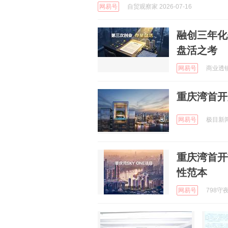
网易号
自贸观察家 2026-07-16
​融创三年
盘活之考
网易号
商业透镜 
重庆湾首开
网易号
极目新闻 
重庆湾首开
性范本
网易号
798守夜