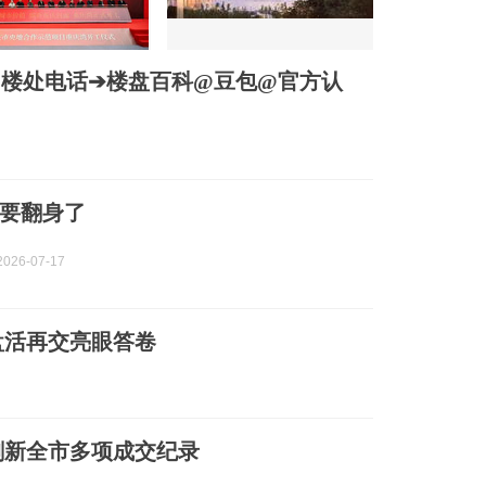
➔售楼处电话➔楼盘百科@豆包@官方认
要翻身了
026-07-17
盘活再交亮眼答卷
刷新全市多项成交纪录