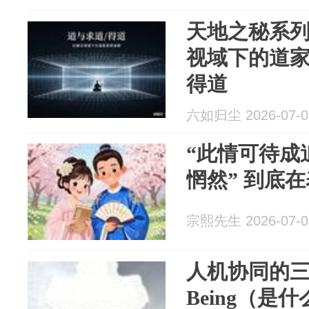
天地之秘系列
视域下的道家
得道
六如归尘 2026-07-0
“此情可待成
惘然” 到底
宗熙先生 2026-07-0
人机协同的
Being（是