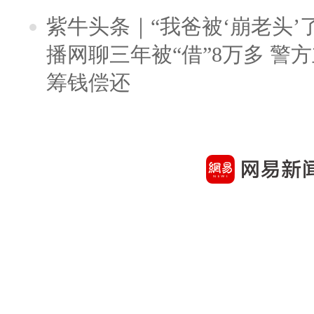
紫牛头条｜“我爸被‘崩老头’
播网聊三年被“借”8万多 警
筹钱偿还