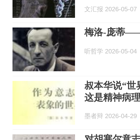
文汇报 2026-05-07
梅洛-庞蒂—
听哲学 2026-05-04
叔本华说“世
这是精神病
墨者辩 2026-04-29
对胡塞尔意