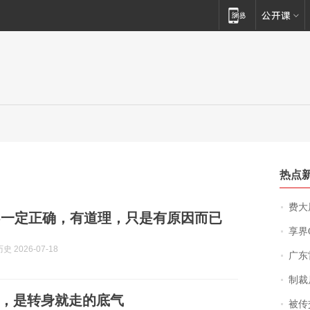
热点
费大厨
不一定正确，有道理，只是有原因而已
享界
 2026-07-18
广东雷州
制裁
，是转身就走的底气
被传交付严重超