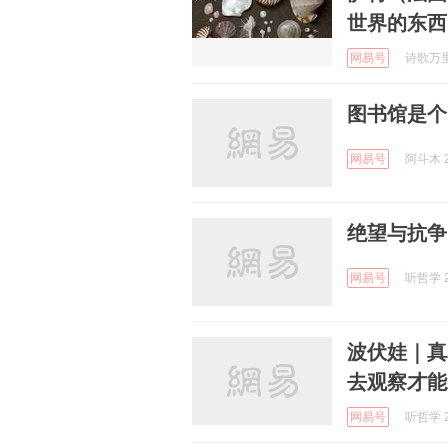
世界的东西
网易号
诗歌万里行
图书馆是个
网易号
阿斗木 2
绝望与抗争
网易号
听哲学 2
波伏娃｜真
去观察才能
网易号
听哲学 2