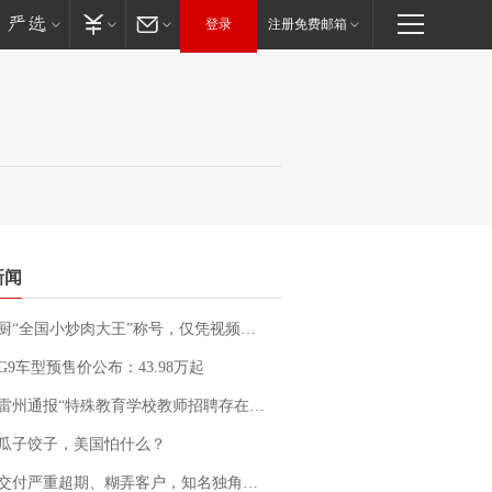
登录
注册免费邮箱
新闻
“全国小炒肉大王”称号，仅凭视频评出？中国烹饪协会回应
G9车型预售价公布：43.98万起
通报“特殊教育学校教师招聘存在违规行为”：已启动问责程序 副校长被停职
瓜子饺子，美国怕什么？
期、糊弄客户，知名独角兽车企创始人回应：都没证据，将依法采取措施，“本人长期与美国交管局保持沟通，对方表示肯定”