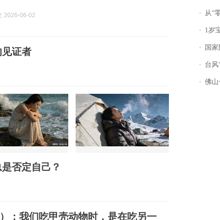
从“零风
2026-06-02
1岁宝宝碰
国家防
的见证者
台风“
佛山一中学
总是否定自己？
）：我们吃甲壳动物时，是在吃另一