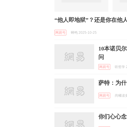
“他人即地狱”？还是你在他
网易号
蝉鸣 2025-10-25
10本诺贝
问
网易号
听哲学 2
萨特：为什
网易号
尚曦读史 
你们心心念