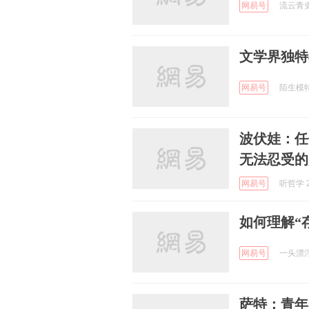
网易号
流云青史 
文学界独特
网易号
陌生模特 
波伏娃：任
无法忍受的
网易号
听哲学 2
如何理解“
网易号
一头漂浮
萨特：青年