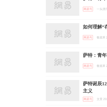
网易号
一头漂浮
如何理解“
网易号
毂底草 2
萨特：青年
网易号
毂底草 2
萨特诞辰1
主义
网易号
文景 202