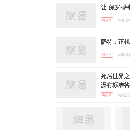
让-保罗·
网易号
尚曦读史 
萨特：正视
网易号
尚曦读史 
死后世界之
没有标准答
网易号
高博新视野