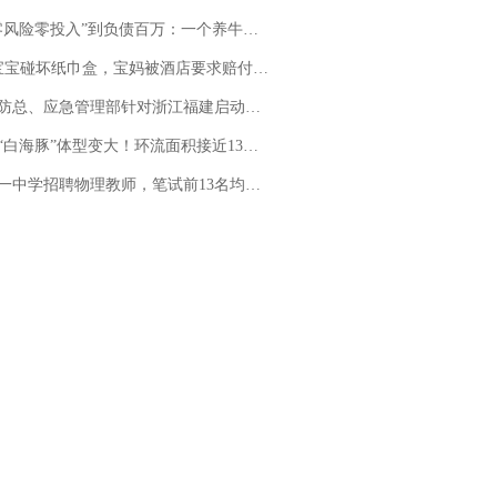
险零投入”到负债百万：一个养牛项目崩盘后，谁该为农户的贷款买单丨红星调查
坏纸巾盒，宝妈被酒店要求赔付924元！三亚一酒店回复：骨瓷定制！网友一查价格，吵翻了
总、应急管理部针对浙江福建启动防汛防台风四级应急响应
白海豚”体型变大！环流面积接近13个浙江那么大
招聘物理教师，笔试前13名均遭淘汰？教育局：已叫停招聘，成立调查组全面核查