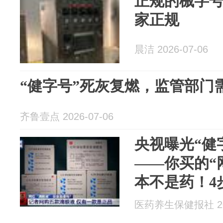
正规的械字
家正规
晨洁 2026-07-06
“健字号”死灰复燃，监管部门
齐鲁壹点 2026-07-06
央视曝光“健
——你买的“
本不是药！4
医药养生保健报社 202