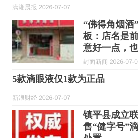
潇湘晨报 2026-07-07
“佛得角烟酒
板：店名是
意好一点，
师：不构成
封面新闻 2026-07-0
5款滴眼液仅1款为正品
新浪财经 2026-07-07
镇平县成立联
售“健字号”