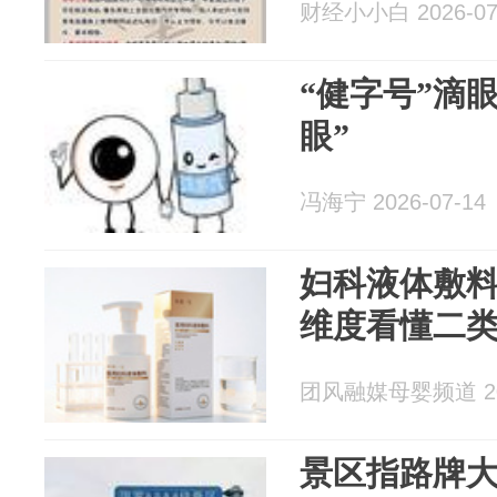
财经小小白 2026-07
“健字号”滴
眼”
冯海宁 2026-07-14
妇科液体敷料
维度看懂二
团风融媒母婴频道 202
景区指路牌