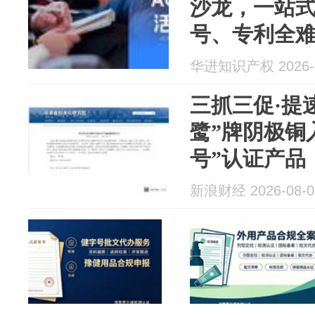
沙龙，一站
号、专利全
华进知识产权 2026-0
三抓三促·提
鹭”牌阴极铜
号”认证产品
新浪财经 2026-08-0