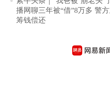
紫牛头条｜“我爸被‘崩老头’
播网聊三年被“借”8万多 警
筹钱偿还