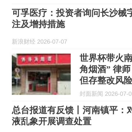
可孚医疗：投资者询问长沙械
注及增持措施
新浪财经 2026-07-07
世界杯带火南
角烟酒” 律
但存整改风
封面新闻 2026-07-0
总台报道有反馈丨河南镇平：对
液乱象开展调查处置