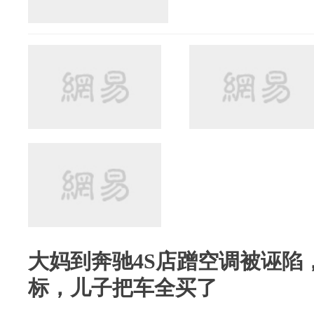
大妈到奔驰4S店蹭空调被诬陷
标，儿子把车全买了