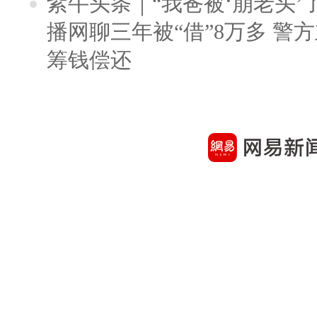
紫牛头条｜“我爸被‘崩老头’
播网聊三年被“借”8万多 警
筹钱偿还