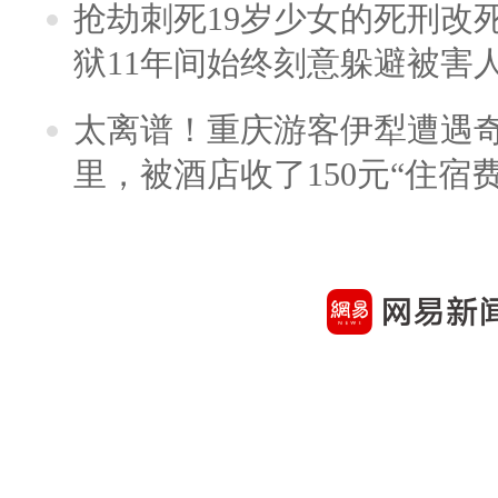
抢劫刺死19岁少女的死刑改
狱11年间始终刻意躲避被害
太离谱！重庆游客伊犁遭遇
里，被酒店收了150元“住宿费