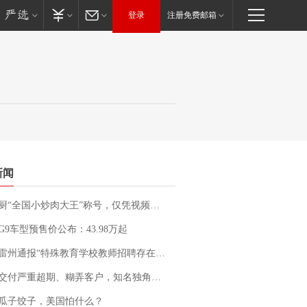
登录
注册免费邮箱
新闻
“全国小炒肉大王”称号，仅凭视频评出？中国烹饪协会回应
G9车型预售价公布：43.98万起
通报“特殊教育学校教师招聘存在违规行为”：已启动问责程序 副校长被停职
期、糊弄客户，知名独角兽车企创始人回应：都没证据，将依法采取措施，“本人长期与美国交管局保持沟通，对方表示肯定”
瓜子饺子，美国怕什么？