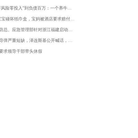
险零投入”到负债百万：一个养牛项目崩盘后，谁该为农户的贷款买单丨红星调查
坏纸巾盒，宝妈被酒店要求赔付924元！三亚一酒店回复：骨瓷定制！网友一查价格，吵翻了
总、应急管理部针对浙江福建启动防汛防台风四级应急响应
弹严重短缺，泽连斯基公开喊话，乌克兰失去导弹拦截能力？
要求领导干部带头休假