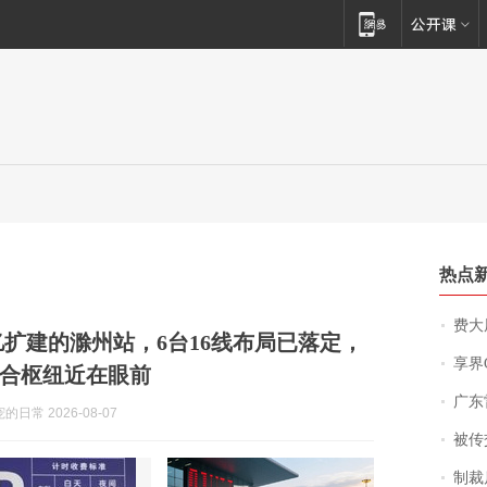
热点
费大厨
5亿扩建的滁州站，6台16线布局已落定，
享界
合枢纽近在眼前
广东雷州
日常 2026-08-07
被传交付严重超
制裁