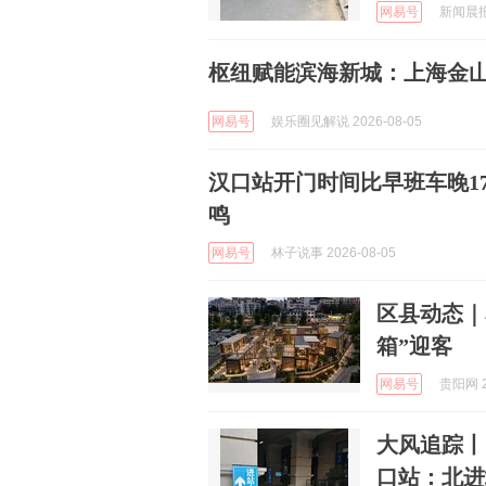
网易号
新闻晨报随
枢纽赋能滨海新城：上海金
网易号
娱乐圈见解说 2026-08-05
汉口站开门时间比早班车晚1
鸣
网易号
林子说事 2026-08-05
区县动态｜
箱”迎客
网易号
贵阳网 2
大风追踪丨“
口站：北进