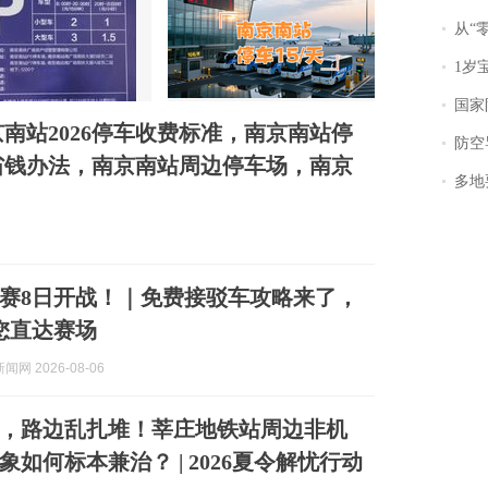
从“零风
1岁宝宝碰
国家防
南站2026停车收费标准，南京南站停
防空导
省钱办法，南京南站周边停车场，南京
多地
联赛8日开战！｜免费接驳车攻略来了，
您直达赛场
网 2026-08-06
，路边乱扎堆！莘庄地铁站周边非机
如何标本兼治？ | 2026夏令解忧行动