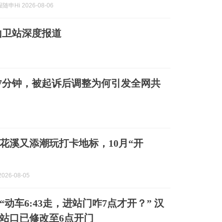
申Hi 2026-08-06
山卫站深度报道
7分钟，被起诉后调整为何引发全网共
花溪又添潮玩打卡地标，10月“开
026-08-05
动车6:43走，进站门咋7点才开？” 汉
站口已修改至6点开门