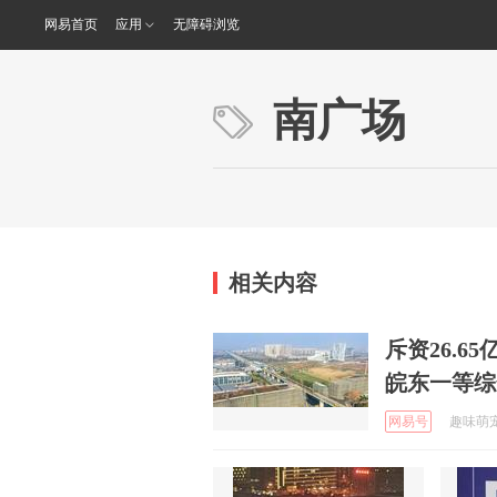
网易首页
应用
无障碍浏览
南广场
相关内容
斥资26.6
皖东一等综
网易号
趣味萌宠的