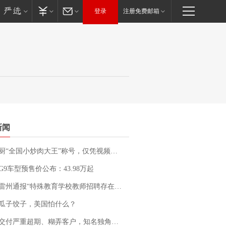
登录
注册免费邮箱
新闻
“全国小炒肉大王”称号，仅凭视频评出？中国烹饪协会回应
G9车型预售价公布：43.98万起
通报“特殊教育学校教师招聘存在违规行为”：已启动问责程序 副校长被停职
瓜子饺子，美国怕什么？
期、糊弄客户，知名独角兽车企创始人回应：都没证据，将依法采取措施，“本人长期与美国交管局保持沟通，对方表示肯定”