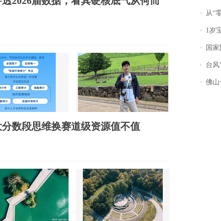
透2026届数据，看其硬核底气从何而
从“零风
1岁宝宝碰
国家防
台风“
佛山一中学
大分数段思维换赛道级资源值不值