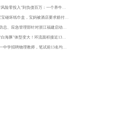
险零投入”到负债百万：一个养牛项目崩盘后，谁该为农户的贷款买单丨红星调查
坏纸巾盒，宝妈被酒店要求赔付924元！三亚一酒店回复：骨瓷定制！网友一查价格，吵翻了
总、应急管理部针对浙江福建启动防汛防台风四级应急响应
白海豚”体型变大！环流面积接近13个浙江那么大
招聘物理教师，笔试前13名均遭淘汰？教育局：已叫停招聘，成立调查组全面核查