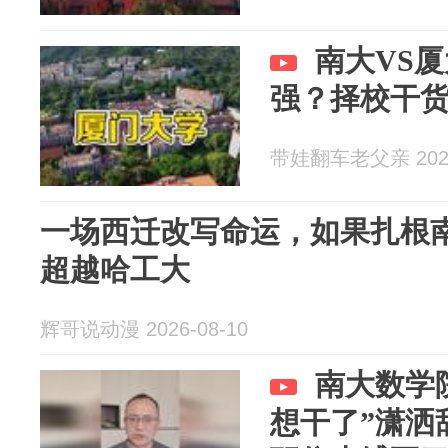
南大VS厦
强？择校干
带娃翻车老父亲 2026
一场西迁改写命运，如果扎根
超越哈工大
辉哥说动漫 2026-08-10
南大数学
想干了”潇洒