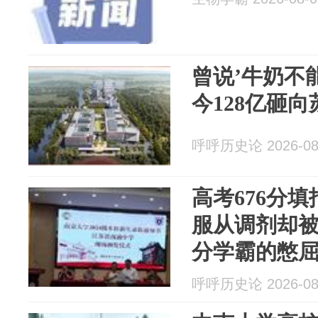
曾说’牛奶不
今128亿砸
呼呼历史论 2026-08
高考676分
服从调剂却
分学霸的憋
呼呼历史论 2026-08