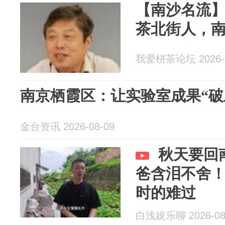
【南沙名流】
茶北街人，
我爱栟茶论坛 2026-0
南京栖霞区：让实验室成果“破
金台资讯 2026-08-09
秋天要回
爸含泪不舍
时的难过
白浅娱乐聊 2026-08