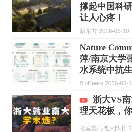
撑起中国科
让人心疼！
新东方 2026-08-10
Nature Co
萍/南京大学
水系统中抗
连通性
BioPeers 2026-08-
浙大VS
理天花板，
寝室显眼包大队长 202