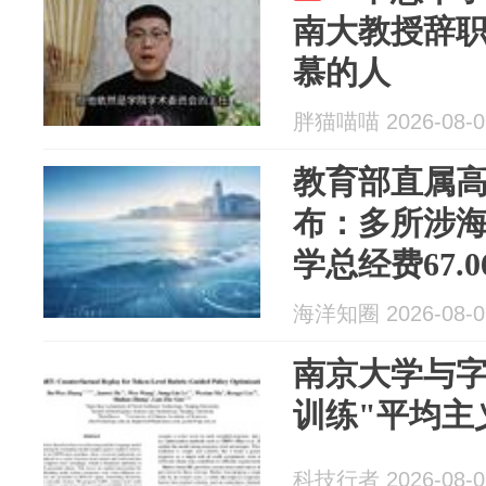
南大教授辞
慕的人
胖猫喵喵 2026-08-0
教育部直属高
布：多所涉
学总经费67.
余5.32亿……
海洋知圈 2026-08-0
南京大学与字
训练"平均主
科技行者 2026-08-0