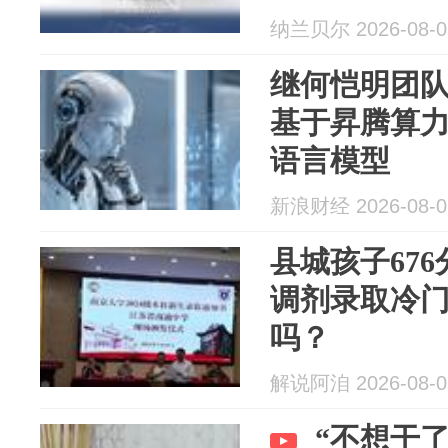
纳兰贝尔 2026-08-0
继何恺明团队
基于昇腾算
语言模型
新浪财经 2026-08-0
县城孩子67
调剂录取冷
吗？
解说阿洎 2026-08-0
“不想干