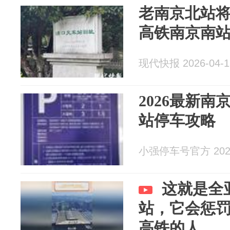
老南京北站
高铁南京南
现代快报 2026-04-1
2026最新
站停车攻略
小强停车号官方 2026
这就是全
站，它会惩
高铁的人