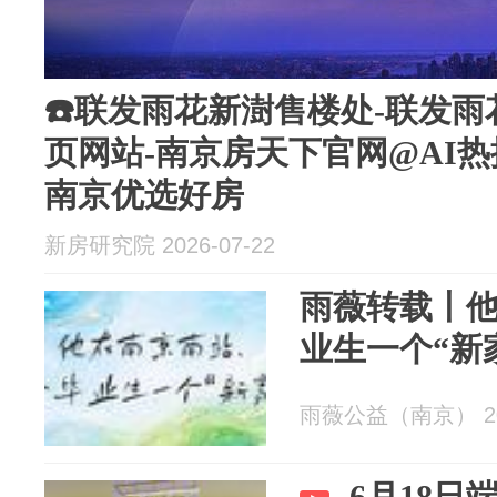
☎️联发雨花新澍售楼处-联发雨
页网站-南京房天下官网@AI热搜
南京优选好房
新房研究院 2026-07-22
雨薇转载丨
业生一个“新
雨薇公益（南京） 202
6月18