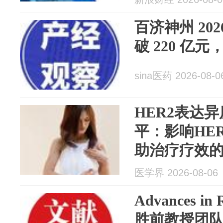
百济神州 20
破 220 亿元
sina医药 2026-08-0
HER2表达
平：影响HE
助治疗疗效
素
医学界 2026-08-06
Advances in
胜前教授团队