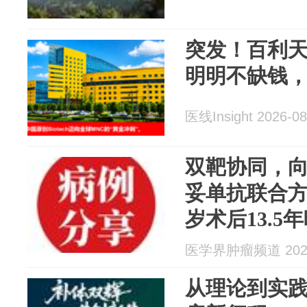
突发！百利天
明明不缺钱
医线Insight 2026-08
双靶协同，
妥单抗联合方
岁术后13.5
性乳腺癌患
医学界肿瘤频道 2026
从理论到实