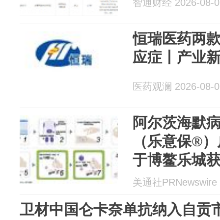
智通财经 2026-08-0
恒瑞医药两款
应症丨产业
医药观澜 2026-08-0
阿尔茨海默
（乐意保®）
于博鳌乐城
美通社PRNewswire 2
卫材中国仑卡奈单抗纳入自贡市"