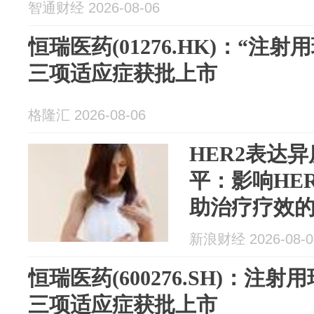
智通财经 2026-08-06
恒瑞医药(01276.HK)：“注
三项适应症获批上市
格隆汇 2026-08-06
HER2表达
平：影响HE
助治疗疗效
素
新浪财经 2026-08-0
恒瑞医药(600276.SH)：注
三项适应症获批上市