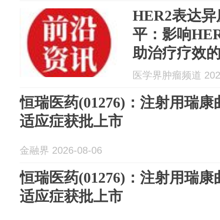
HER2表达
平：影响HE
助治疗疗效
素
医学界肿瘤频道 2026
恒瑞医药(01276)：注射用瑞
适应症获批上市
金融界 2026-08-06
恒瑞医药(01276)：注射用瑞
适应症获批上市