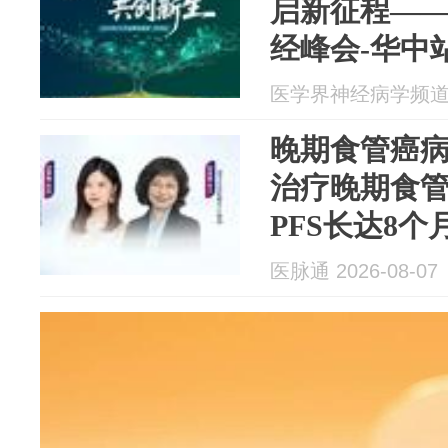
启新征程——2
经峰会-华中
医学界神经病学频道 20
晚期食管癌病例
治疗晚期食
PFS长达8个
医脉通 2026-08-07