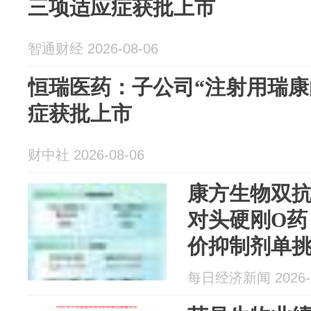
三项适应症获批上市
智通财经 2026-08-06
恒瑞医药：子公司“注射用瑞康
症获批上市
财中社 2026-08-06
康方生物双
对头硬刚O药
价抑制剂单
新药
每日经济新闻 2026-0