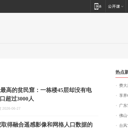
热点
费大厨
最高的贫民窟：一栋楼45层却没有电
享界
口超过3000人
广东雷州
2026-06-27
佛山一中学
院取得融合遥感影像和网格人口数据的
台风“