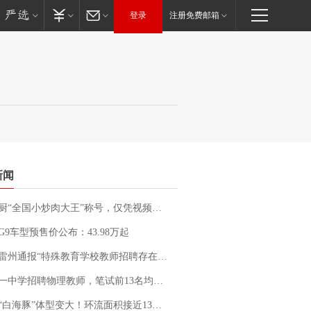
登录
注册免费邮箱
新闻
“全国小炒肉大王”称号，仅凭视频评出？中国烹饪协会回应
G9车型预售价公布：43.98万起
通报“特殊教育学校教师招聘存在违规行为”：已启动问责程序 副校长被停职
招聘物理教师，笔试前13名均遭淘汰？教育局：已叫停招聘，成立调查组全面核查
白海豚”体型变大！环流面积接近13个浙江那么大