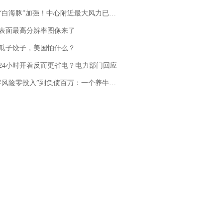
白海豚”加强！中心附近最大风力已达15级 最新研判
表面最高分辨率图像来了
瓜子饺子，美国怕什么？
24小时开着反而更省电？电力部门回应
险零投入”到负债百万：一个养牛项目崩盘后，谁该为农户的贷款买单丨红星调查