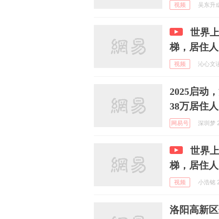
视频
吴东升成 
世界上
梯，居住人
视频
沁心文读 
2025启
38万居住
网易号
深圳梦 2
世界上
梯，居住人
视频
小浩铭 2
洛阳高新区