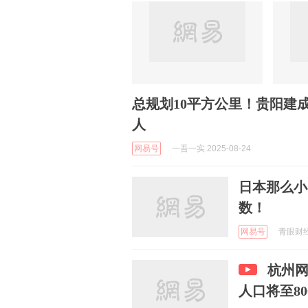
总规划10平方公里！贵阳建成
人
网易号
一吾一实 2025-08-24
日本那么小
数！
网易号
青眼财经 
杭州
人口将至80