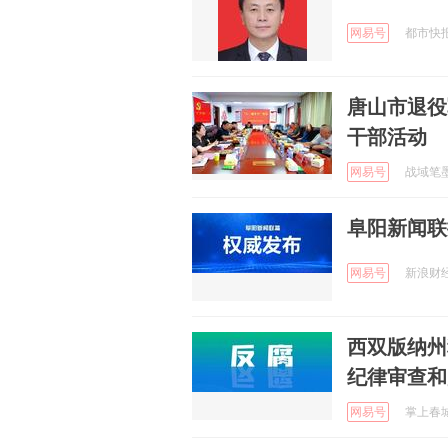
网易号
都市快报橙
唐山市退役
干部活动
网易号
战域笔墨 
阜阳新闻联播
网易号
新浪财经 
西双版纳州
纪律审查和
网易号
掌上春城 