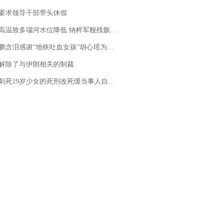
要求领导干部带头休假
高温致多瑙河水位降低 纳粹军舰残骸重见天日
地铁吐血女孩”胡心瑶为嫣然天使捐99999元：这份捐赠太沉重，尊重其捐赠意愿，个人向胡心瑶和她的病友之家各捐赠99999元
解除了与伊朗相关的制裁
19岁少女的死刑改死缓当事人自述：出狱11年间始终刻意躲避被害人家属