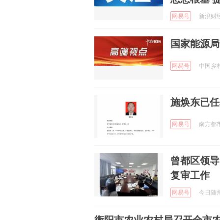
网易号
新浪财经 
国家能源局
网易号
中国乡村振
施焕东已任
网易号
南方都市报
曾都区领导
复审工作
网易号
今日随州 