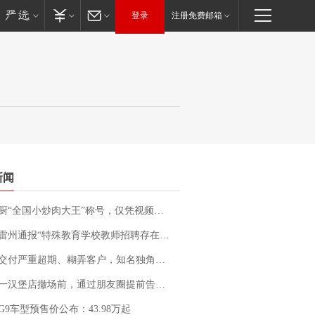
登录
注册免费邮箱
新闻
“全国小炒肉大王”称号，仅凭视频评出？中国烹饪协会回应
通报“特殊教育学校教师招聘存在违规行为”：已启动问责程序 副校长被停职
期、糊弄客户，知名独角兽车企创始人回应：都没证据，将依法采取措施，“本人长期与美国交管局保持沟通，对方表示肯定”
撤场前，通过朋友圈提前告知逐一退费，有顾客仅剩1元也全被退回，分文不少；顾客：言而有信，让人感动
G9车型预售价公布：43.98万起