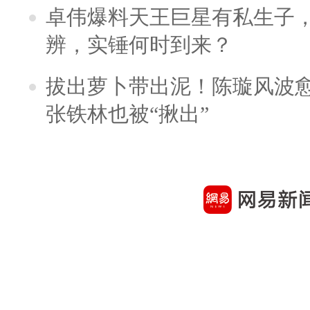
卓伟爆料天王巨星有私生子
辨，实锤何时到来？
拔出萝卜带出泥！陈璇风波
张铁林也被“揪出”