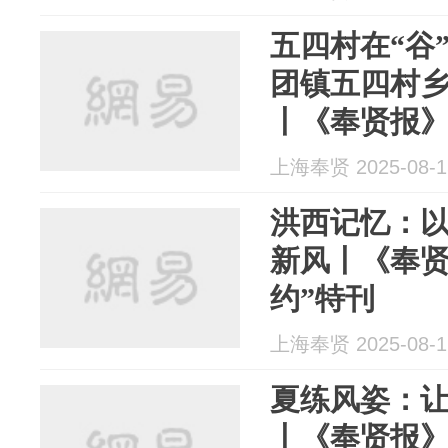
五四村在“谷
团镇五四村
丨《奉贤报》
刊
上海奉贤 2025-08-1
洪西记忆：
新风丨《奉贤
约”特刊
上海奉贤 2025-08-1
夏练风姿：
丨《奉贤报