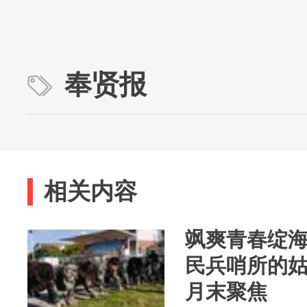
奉贤报
相关内容
飒爽青春绽海
民兵哨所的
月末聚焦