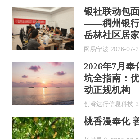
银社联动包面
——稠州银
岳林社区居
敬老反诈主
网易宁波 2026-07-2
2026年7月
坑全指南：优
动正规机构
创睿达行信息科技 202
桃香漫奉化 