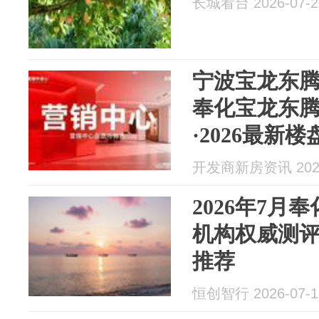
长城看台 2026-07-2
宁波宝龙东腾
奉化宝龙东
·2026最新
宝龙东腾璟庭
开发商新房资讯 2026
·VIP预约看
2026年7月
机构权威测评
推荐
恒创智行 2026-07-1