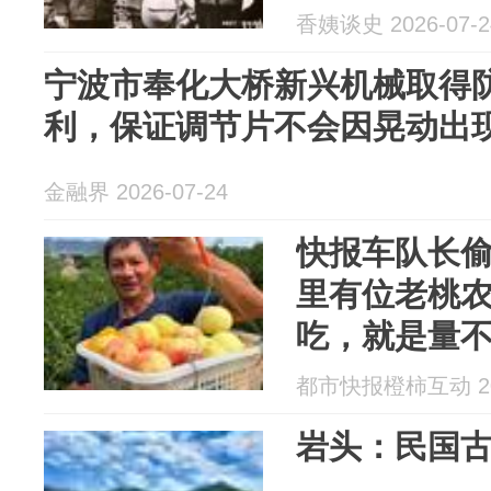
香姨谈史 2026-07-2
宁波市奉化大桥新兴机械取得
利，保证调节片不会因晃动出
金融界 2026-07-24
快报车队长
里有位老桃农
吃，就是量不
你准备好抢
都市快报橙柿互动 202
岩头：民国