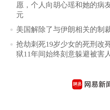
愿，个人向胡心瑶和她的病友之
元
美国解除了与伊朗相关的制
抢劫刺死19岁少女的死刑改
狱11年间始终刻意躲避被害