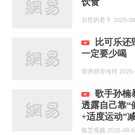
饮食
后世的君子 2025-08
比可乐还
一定要少喝
营养师谷传玲 2025-0
歌手孙楠
透露自己靠“
+适度运动”
叹：认不出
银芝视频 2025-08-0